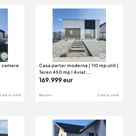
 3 camere
Casa parter moderna | 110 mp utili |
Teren 450 mp I Aviat...
169.999 eur
3 zile în urmă
Berceni
3 zile în urmă