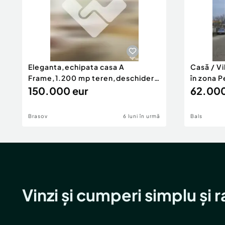
Eleganta,echipata casa A
Casă / V
Frame,1.200 mp teren,deschidere
în zona P
Pia
150.000 eur
62.000
Brasov
6 luni în urmă
Bals
Vinzi și cumperi simplu și 