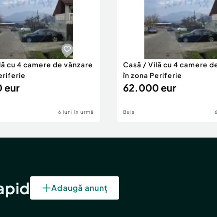
ilă cu 4 camere de vânzare
Casă / Vilă cu 4 camere d
eriferie
în zona Periferie
 eur
62.000 eur
6 luni în urmă
Bals
rapid
Adaugă anunț