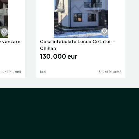
e vânzare
Casa intabulata Lunca Cetatuii -
Chihan
130.000 eur
6 luni în urmă
Iasi
5 luni în urmă