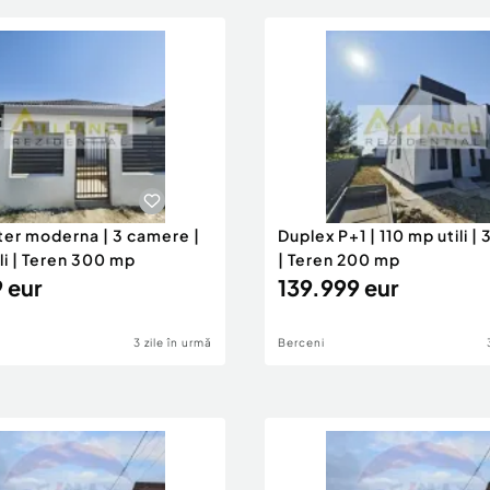
ter moderna | 3 camere |
Duplex P+1 | 110 mp utili |
li | Teren 300 mp
| Teren 200 mp
 eur
139.999 eur
3 zile în urmă
Berceni