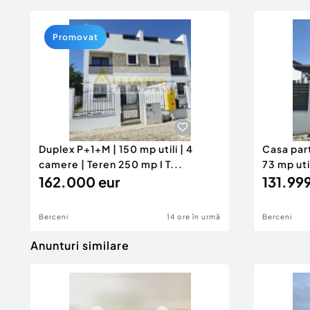
Promovat
Duplex P+1+M | 150 mp utili | 4
Casa par
camere | Teren 250 mp I T...
73 mp uti
162.000 eur
131.999
Berceni
14 ore în urmă
Berceni
Anunturi similare