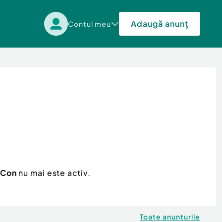
Adaugă anunț
Contul meu
| Con
nu mai este activ.
Toate anunturile