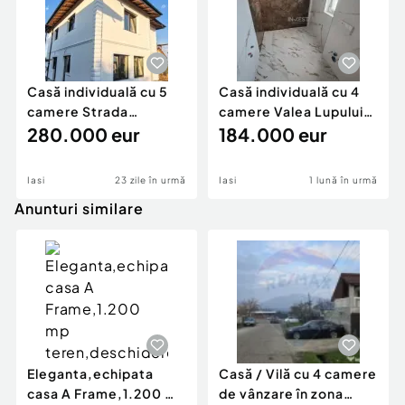
Casă individuală cu 5
Casă individuală cu 4
camere Strada
camere Valea Lupului-
Soarelui-Iași! Placă
280.000 eur
Iași PLACĂ DE
184.000 eur
Iasi
23 zile în urmă
Iasi
1 lună în urmă
Anunturi similare
Eleganta,echipata
Casă / Vilă cu 4 camere
casa A Frame,1.200 mp
de vânzare în zona