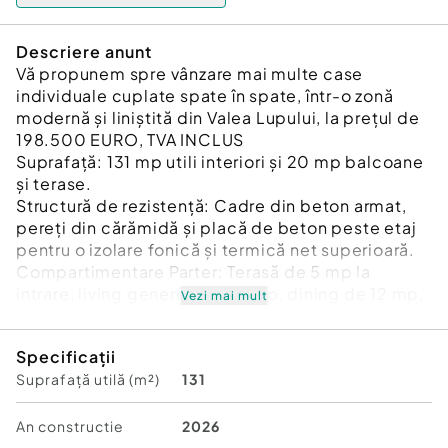
Descriere anunt
Vă propunem spre vânzare mai multe case
individuale cuplate spate în spate, într-o zonă
modernă și liniștită din Valea Lupului, la prețul de
198.500 EURO, TVA INCLUS
Suprafață: 131 mp utili interiori și 20 mp balcoane
și terase.
Structură de rezistență: Cadre din beton armat,
pereți din cărămidă și placă de beton peste etaj
pentru o izolare fonică și termică net superioară.
Compartimentare Parter: Terasă de 5 mp la
intrare, living generos de 26 mp, dining de 12 mp,
Vezi mai mult
bucătărie separată de 10 mp cu ieșire pe terasa
închisă, baie de serviciu de 6 mp și spațiu de
Specificații
depozitare.
Suprafață utilă (m²)
131
Compartimentare Etaj: 3 dormitoare luminoase
de aproximativ 13 mp fiecare, dressing de 5 mp,
baie mare de 10 mp, 2 balcoane de 5 mp fiecare
An constructie
2026
și hol de distribuție.