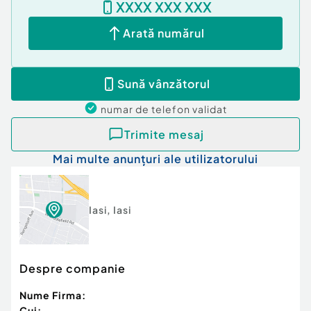
XXXX XXX XXX
Comision cumpărător:
3%
Nr. locuri parcare:
2
Arată numărul
Curent
Apă
Canalizare
Sună vânzătorul
Gaz
numar de telefon
validat
Trimite mesaj
Mai multe anunțuri ale utilizatorului
Iasi
,
Iasi
Despre companie
Nume Firma:
Cui: