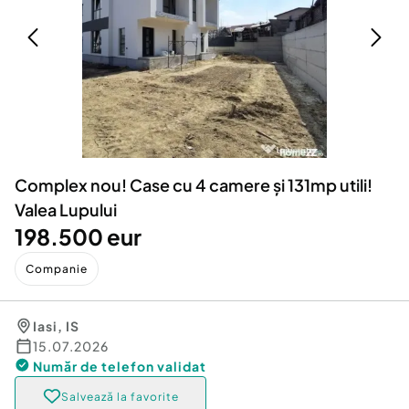
Locuri de munca
Utilaje agricole si industriale
Servicii
Piese auto si accesorii
Animale de companie
Dacia Duster
Afaceri și echipamente profesionale
Inchiriere Bunuri si Vehicule
Complex nou! Case cu 4 camere și 131mp utili!
Valea Lupului
198.500 eur
Companie
Iasi
,
IS
15.07.2026
Număr de telefon
validat
Salvează la favorite