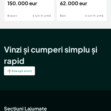
teren,deschidere Pia
150.000 eur
Periferie
62.000 eur
Brasov
6 luni în urmă
Bals
6 luni în urmă
Vinzi și cumperi simplu și
rapid
Adaugă anunț
Secțiuni Lajumate