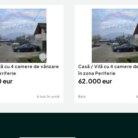
ilă cu 4 camere de vânzare
Casă / Vilă cu 4 camere d
eriferie
în zona Periferie
 eur
62.000 eur
6 luni în urmă
Bals