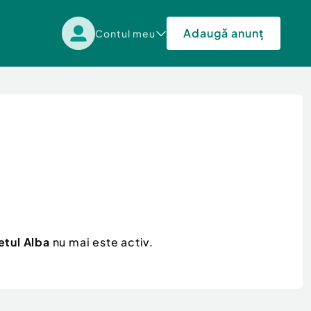
Adaugă anunț
Contul meu
etul Alba
nu mai este activ.