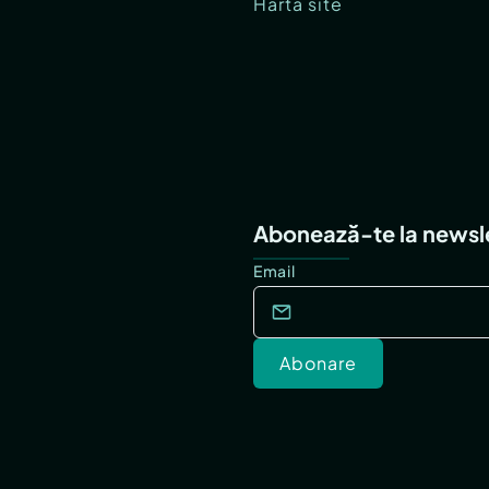
Hartă site
Abonează-te la newsl
Email
Abonare