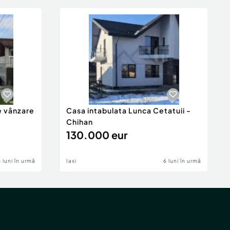
e vânzare
Casa intabulata Lunca Cetatuii -
Chihan
130.000 eur
6 luni în urmă
Iasi
6 luni în urmă