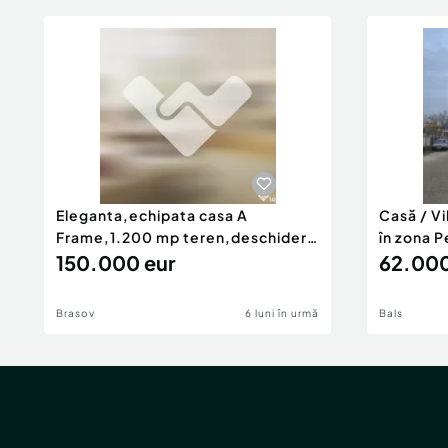
Eleganta,echipata casa A
Casă / V
Frame,1.200 mp teren,deschidere
în zona P
Pia
150.000 eur
62.000
Brasov
6 luni în urmă
Bals