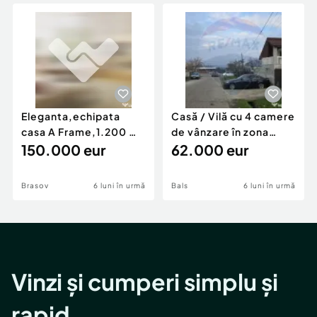
Locuri de munca
Utilaje agricole si industriale
Servicii
Piese auto si accesorii
Animale de companie
Dacia Duster
Afaceri și echipamente profesionale
Inchiriere Bunuri si Vehicule
Eleganta,echipata
Casă / Vilă cu 4 camere
casa A Frame,1.200 mp
de vânzare în zona
teren,deschidere Pia
150.000 eur
Periferie
62.000 eur
Brasov
6 luni în urmă
Bals
6 luni în urmă
Vinzi și cumperi simplu și
rapid