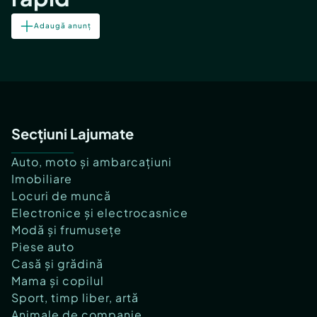
Adaugă anunț
Secțiuni Lajumate
Auto, moto și ambarcațiuni
Imobiliare
Locuri de muncă
Electronice și electrocasnice
Modă și frumusețe
Piese auto
Casă și grădină
Mama și copilul
Sport, timp liber, artă
Animale de companie