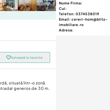
Nume Firma:
Cui:
Telefon:
0374538019
Email:
cereri-hom@blitz-
imobiliare.ro
Adresa:
Salvează la favorite
dă, situată într-o zonă
 stradal generos de 30 m.