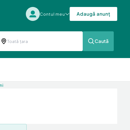
Adaugă anunț
Contul meu
Caută
ni