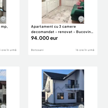
0 mp,
Apartament cu 3 camere
decomandat - renovat - Bucovina
- Par
94.000 eur
3 ore în urmă
Botosani
16 ore în urmă