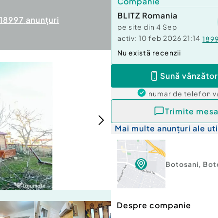
Companie
BLITZ Romania
18997
anunțuri
pe site din
4 Sep
activ:
10 feb 2026 21:14
189
Nu există recenzii
Sună vânzător
numar de telefon
v
Trimite mesa
Mai multe anunțuri ale uti
Botosani
,
Bot
Despre companie