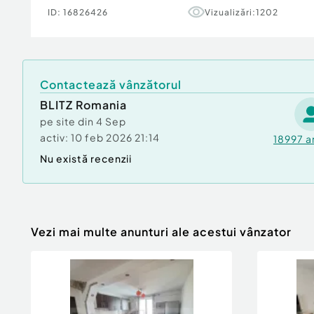
ID:
16826426
Vizualizări:
1202
Proprietatea este ideală pentru o familie care 
spațiu și o locație liniștită, dar totodată bine 
???? Pentru mai multe detalii sau programarea u
Contactează vânzătorul
așteptăm să contactați Agenția Imobiliară Blit
Cod ofertă / ID BLITZ: P160489
BLITZ Romania
Id intern: P160489
pe site din
4 Sep
activ:
10 feb 2026 21:14
18997
a
Număr niveluri imobil:
1
Nu există recenzii
Număr Băi:
3
Nr. locuri parcare:
1
Curent
Apă
Canalizare
Vezi mai multe anunturi ale acestui vânzator
Gaz
Climă