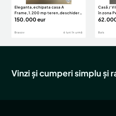
Eleganta,echipata casa A
Casă / V
Frame,1.200 mp teren,deschidere
în zona P
Pia
150.000 eur
62.000
Brasov
6 luni în urmă
Bals
Vinzi și cumperi simplu și 