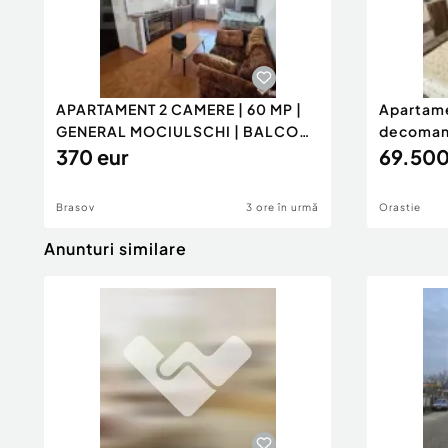
APARTAMENT 2 CAMERE | 60 MP |
Apartam
GENERAL MOCIULSCHI | BALCON
decomanda
DE
370 eur
mp ba
69.500
Brasov
3 ore în urmă
Orastie
Anunturi similare