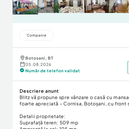
Companie
Botosani
,
BT
05.08.2026
Număr de telefon
validat
Descriere anunt
Blitz vă propune spre vânzare o casă cu mansar
foarte apreciată – Cornisa, Botoșani, cu front
Detalii proprietate:
Suprafață teren: 509 mp
Amprentă la sol: 105 mp