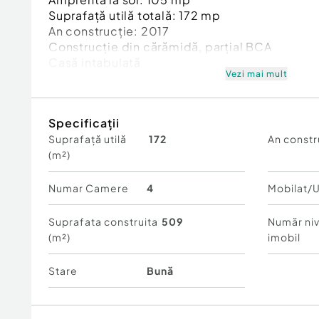
Suprafață utilă totală: 172 mp
An construcție: 2017
Construcție din cărămidă, parțial BCA
Casă intabulată
Vezi mai mult
Compartimentare:
Parter + mansardă locuită
Specificații
4 camere
Suprafață utilă
172
An constr
3 băi
(m²)
Dotări și facilități:
Acoperiș din tablă
Numar Camere
4
Mobilat/U
Centrală pe peleți
Panouri solare
Suprafata construita
509
Număr niv
Aer condiționat
(m²)
imobil
Casă mobilată parțial
Beci
Stare
Bună
Anexă
Grădină amenajată
Terasă + foișor dotat cu spațiu de bucătărie