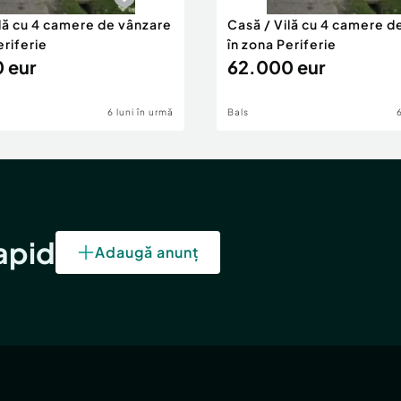
ilă cu 4 camere de vânzare
Casă / Vilă cu 4 camere d
eriferie
în zona Periferie
 eur
62.000 eur
6 luni în urmă
Bals
rapid
Adaugă anunț