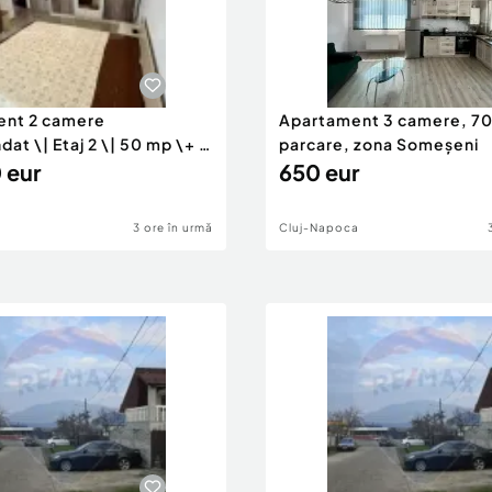
ent 2 camere
Apartament 3 camere, 7
t \| Etaj 2 \| 50 mp \+ 8
parcare, zona Someșeni
 eur
650 eur
3 ore în urmă
Cluj-Napoca