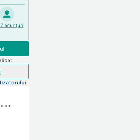
97
anunțuri
ul
alidat
j
lizatorului
osani