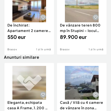
De închiriat:
De vânzare teren 800
Apartament 2 camere
mp în Stupini – locul
Răcădău | Dressing ...
550 eur
viitoarei ...
89.900 eur
Brasov
1 zi în urmă
Brasov
1 zi în urmă
Anunturi similare
Eleganta,echipata
Casă / Vilă cu 4 camere
casa A Frame,1.200 mp
de vânzare în zona