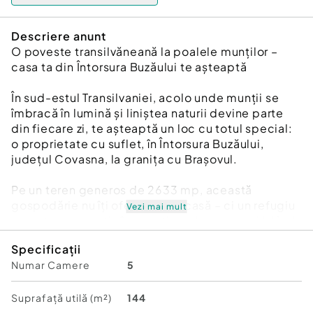
Descriere anunt
O poveste transilvăneană la poalele munților –
casa ta din Întorsura Buzăului te așteaptă
În sud-estul Transilvaniei, acolo unde munții se
îmbracă în lumină și liniștea naturii devine parte
din fiecare zi, te așteaptă un loc cu totul special:
o proprietate cu suflet, în Întorsura Buzăului,
județul Covasna, la granița cu Brașovul.
Pe un teren generos de 2633 mp, această
gospodărie nu îți oferă doar o casă – ci un refugiu
Vezi mai mult
autentic, un spațiu în care timpul curge mai blând,
iar fiecare colț spune o poveste.
Specificații
Numar Camere
5
Construită în 1970, casa principală, cu o suprafață
de 144 mp, îmbină aerul tradițional cu căldura unui
cămin bine gândit. Cele 4 dormitoare de câte 16
Suprafață utilă (m²)
144
mp, livingul luminos de 18 mp și bucătăria