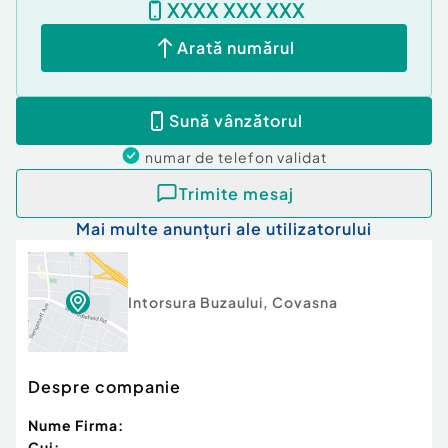
XXXX XXX XXX
vorbi pe limba ta, sunt aici cu drag pentru orice
întrebare: 0749 217 907.
Arată numărul
Număr niveluri imobil:
mai mult de 12
Număr Băi:
2
Sună vânzătorul
Posibilitate parcare: Nu
Curent
numar de telefon
validat
Apă
Canalizare
Trimite mesaj
Încălzire
Mai multe anunțuri ale utilizatorului
Intorsura Buzaului
,
Covasna
Despre companie
Nume Firma:
Cui: