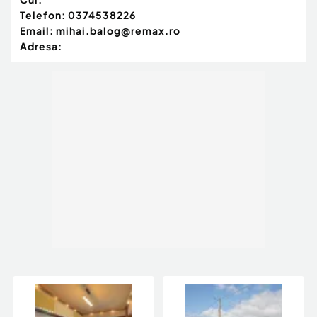
Telefon:
0374538226
Email:
mihai.balog@remax.ro
Adresa: