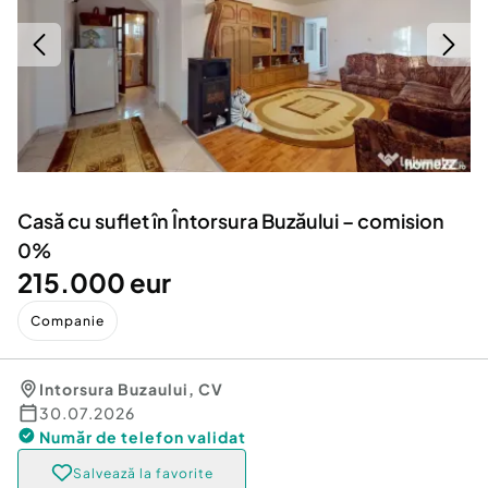
Locuri de munca
Utilaje agricole si industriale
Servicii
Piese auto si accesorii
Animale de companie
Dacia Duster
Afaceri și echipamente profesionale
Inchiriere Bunuri si Vehicule
Casă cu suflet în Întorsura Buzăului – comision
0%
215.000 eur
Companie
Intorsura Buzaului
,
CV
30.07.2026
Număr de telefon
validat
Salvează la favorite