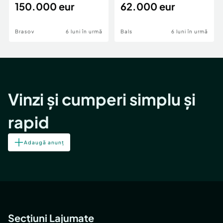
teren,deschidere Pia
150.000 eur
Periferie
62.000 eur
Brasov
6 luni în urmă
Bals
6 luni în urmă
Vinzi și cumperi simplu și
rapid
Adaugă anunț
Secțiuni Lajumate