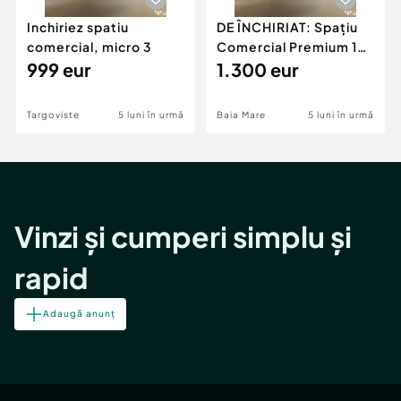
Inchiriez spatiu
DE ÎNCHIRIAT: Spațiu
comercial, micro 3
Comercial Premium 146
999 eur
mp – Vizibili
1.300 eur
Targoviste
5 luni în urmă
Baia Mare
5 luni în urmă
Vinzi și cumperi simplu și
rapid
Adaugă anunț