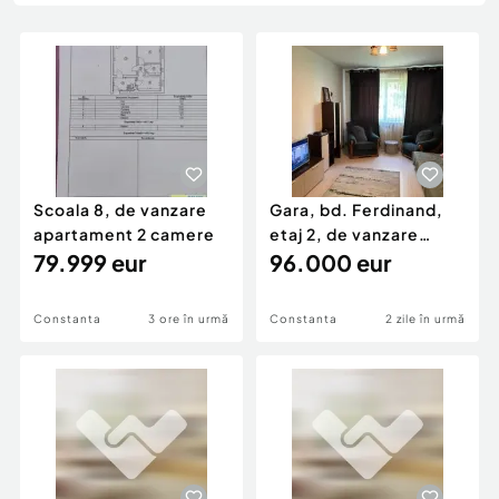
Locuri de munca
Utilaje agricole si industriale
Servicii
Piese auto si accesorii
Animale de companie
Dacia Duster
Afaceri și echipamente profesionale
Inchiriere Bunuri si Vehicule
Scoala 8, de vanzare
Gara, bd. Ferdinand,
apartament 2 camere
etaj 2, de vanzare
79.999 eur
apartament 2 camere
96.000 eur
Constanta
3 ore în urmă
Constanta
2 zile în urmă