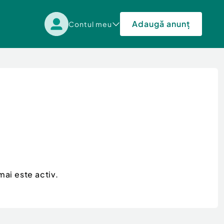
Adaugă anunț
Contul meu
mai este activ.