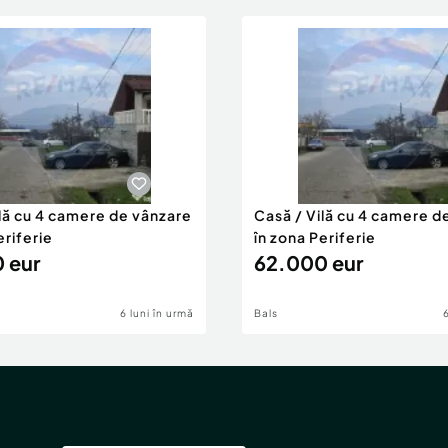
ilă cu 4 camere de vânzare
Casă / Vilă cu 4 camere d
eriferie
în zona Periferie
 eur
62.000 eur
6 luni în urmă
Bals