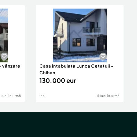
e vânzare
Casa intabulata Lunca Cetatuii -
Chihan
130.000 eur
6 luni în urmă
Iasi
5 luni în urmă