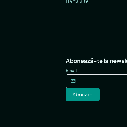
Hartă site
Abonează-te la newsl
Email
Abonare