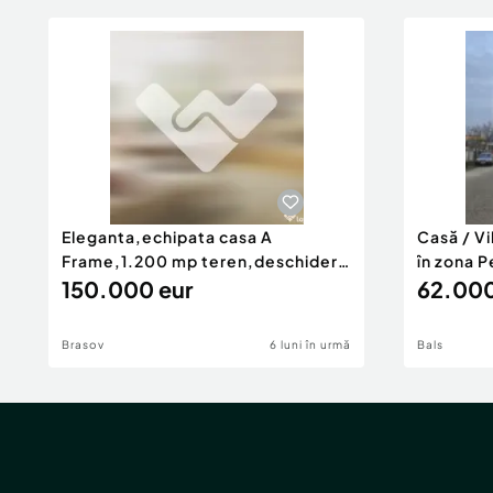
Eleganta,echipata casa A
Casă / V
Frame,1.200 mp teren,deschidere
în zona P
Pia
150.000 eur
62.000
Brasov
6 luni în urmă
Bals