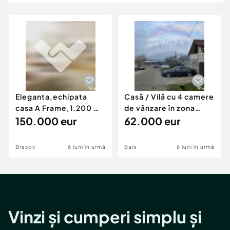
Locuri de munca
Utilaje agricole si industriale
Servicii
Piese auto si accesorii
Animale de companie
Dacia Duster
Afaceri și echipamente profesionale
Inchiriere Bunuri si Vehicule
Eleganta,echipata
Casă / Vilă cu 4 camere
casa A Frame,1.200 mp
de vânzare în zona
teren,deschidere Pia
150.000 eur
Periferie
62.000 eur
Brasov
6 luni în urmă
Bals
6 luni în urmă
Vinzi și cumperi simplu și