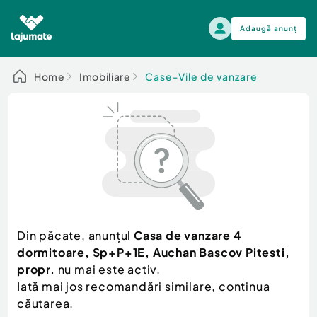
Adaugă anunț
Alege categoria
Home
Imobiliare
Case-Vile de vanzare
Auto, moto si ambarcatiuni
Toate Anunturile
Auto, moto si ambarcatiuni
Imobiliare
Autoturisme
Electronice si electrocasnice
Anvelope si Jante
Casa si gradina
Alege dupa sezon
Piese auto
Scutere - ATV - UTV
Din păcate, anunțul
Casa de vanzare 4
Mama si copilul
Autoutilitare
dormitoare, Sp+P+1E, Auchan Bascov Pitesti,
Moda si frumusete
Ambarcatiuni
propr.
nu mai este activ.
Sport, timp liber, arta
Iată mai jos recomandări similare, continua
Camioane - Rulote - Remorci
Agro si Industrie
căutarea.
Motociclete