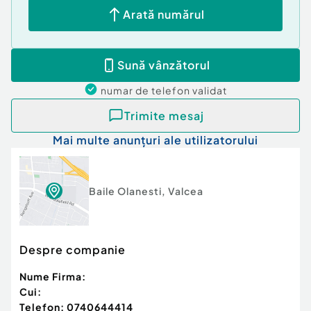
Pentru mai multe detalii și vizionări, nu ezitați să
Arată numărul
mă contactați; 0740644414 Monica Olescu.
Număr niveluri imobil:
2
Sună vânzătorul
Număr Băi:
mai mult de 3
Posibilitate parcare: Da
numar de telefon
validat
Nr. locuri parcare:
2
Curent
Trimite mesaj
Apă
Mai multe anunțuri ale utilizatorului
Canalizare
Gaz
Încălzire
Demisol
Baile Olanesti
,
Valcea
Despre companie
Nume Firma:
Cui:
Telefon:
0740644414