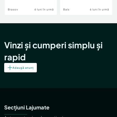
Brasov
6 luni în urmă
Bals
6 luni în urmă
Vinzi și cumperi simplu și
rapid
Adaugă anunț
Secțiuni Lajumate