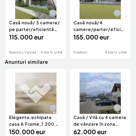
Casă nouă/ 3 camere/
Casă nouă/4
pe parter/eficientă
camere/parter/eficientă
energetic/ Vl...
115.000 eur
energetic/ în Vl?...
155.000 eur
Ramnicu Valcea
4 zile în urmă
Vladesti
4 zile în urmă
Anunturi similare
Eleganta,echipata
Casă / Vilă cu 4 camere
casa A Frame,1.200 mp
de vânzare în zona
teren,deschidere Pia
150.000 eur
Periferie
62.000 eur