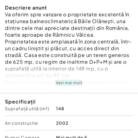
Descriere anunt
Va oferim spre vanzare o proprietate excelentă în
stațiunea balneoclimaterică Băile Olănești, una
dintre cele mai apreciate destinații din România,
foarte aproape de Râmnicu Vâlcea.
Proprietatea este amplasată în zona centrală, într-
un cadru liniștit și plăcut, cu acces direct din
stradă. Casa este construită pe un teren generos
de 625 mp, cu regim de inaltime D+P+M și are o
suprafață utilă la interior de 148 mp, cu o
amprentă la sol de 89 mp.
Imobilul este compartimentat inteligent și oferă
Vezi mai mult
multiple posibilități de utilizare: locuință
permanentă, casă de vacanță sau investiție în
Specificații
regim hotelier.
Suprafață utilă (m²)
148
Compartimentare:
Demisol: bucătărie, zonă de dining, cămară
Parter: 3 camere cu băi proprii + un apartament cu
An constructie
2002
baie
Mansardă: spațiu amenajat pentru divertisment
Numar Camere
Mai mult de 5