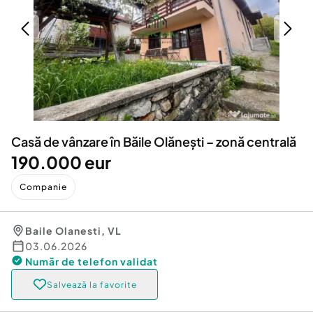
Locuri de munca
Utilaje agricole si industriale
Servicii
Piese auto si accesorii
Animale de companie
Dacia Duster
Afaceri și echipamente profesionale
Inchiriere Bunuri si Vehicule
Casă de vânzare în Băile Olănești – zonă centrală
190.000 eur
Companie
Baile Olanesti
,
VL
03.06.2026
Număr de telefon
validat
Salvează la favorite