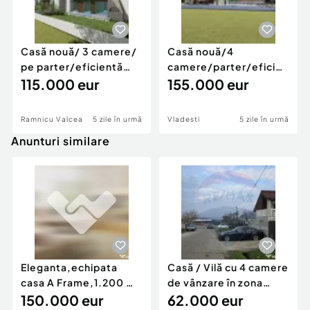
Casă nouă/ 3 camere/
Casă nouă/4
pe parter/eficientă
camere/parter/eficientă
energetic/ Vl...
115.000 eur
energetic/ în Vl?...
155.000 eur
Ramnicu Valcea
5 zile în urmă
Vladesti
5 zile în urmă
Anunturi similare
Eleganta,echipata
Casă / Vilă cu 4 camere
casa A Frame,1.200 mp
de vânzare în zona
teren,deschidere Pia
150.000 eur
Periferie
62.000 eur