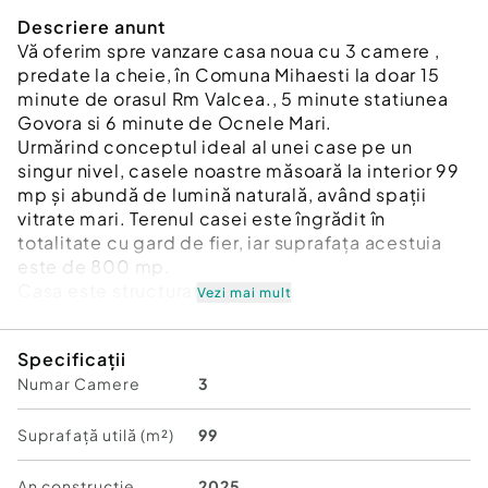
Descriere anunt
Vă oferim spre vanzare casa noua cu 3 camere ,
predate la cheie, în Comuna Mihaesti la doar 15
minute de orasul Rm Valcea., 5 minute statiunea
Govora si 6 minute de Ocnele Mari.
Urmărind conceptul ideal al unei case pe un
singur nivel, casele noastre măsoară la interior 99
mp şi abundă de lumină naturală, având spaţii
vitrate mari. Terenul casei este îngrădit în
totalitate cu gard de fier, iar suprafața acestuia
este de 800 mp.
Casa este structurata astfel:
Vezi mai mult
- zonă de zi cu living, bucătărie open space, 2
dormitoare, baie si dresing.
Specificații
????Utilități generale: curent, apă, fosă septică,
Numar Camere
3
gaz.
????Casa este construita din zidărie cu BCA,
izolata la exterior polistiren expandat de 10 cm .
Suprafață utilă (m²)
99
????Contorizarea individuală se face cu ajutorul
centralei termice proprii, cu încălzire prin
An constructie
2025