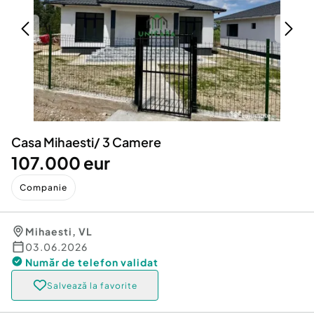
Locuri de munca
Utilaje agricole si industriale
Servicii
Piese auto si accesorii
Animale de companie
Dacia Duster
Afaceri și echipamente profesionale
Inchiriere Bunuri si Vehicule
Casa Mihaesti/ 3 Camere
107.000 eur
Companie
Mihaesti
,
VL
03.06.2026
Număr de telefon
validat
Salvează la favorite