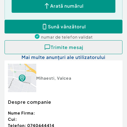
Arată numărul
Sună vânzătorul
numar de telefon
validat
Trimite mesaj
Mai multe anunțuri ale utilizatorului
Mihaesti
,
Valcea
Despre companie
Nume Firma:
Cui:
Telefon:
0740644414