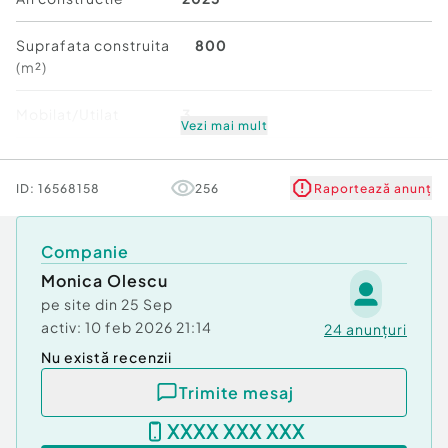
calorifere în toată casa.
????Baia vine utilată cu instalații sanitare: toaletă
Suprafata construita
800
,chiuvetă si dus .
(m²)
Pentru mai multe detalii si vizionari ma puteti
contacta la nr tel 0740 644 414 Monica Olescu.
Mobilat/Utilat
3
Vezi mai mult
Număr niveluri imobil:
mai mult de 12
Număr niveluri imobil
Mai mult de 12
Număr Băi:
1
ID:
16568158
256
Raportează anunț
Posibilitate parcare: Da
Stare
Bună
Nr. locuri parcare:
3
Curent
Companie
Apă
Gaz
Monica Olescu
Încălzire
pe site din
25 Sep
activ:
10 feb 2026 21:14
24
anunțuri
Nu există recenzii
Trimite mesaj
XXXX XXX XXX