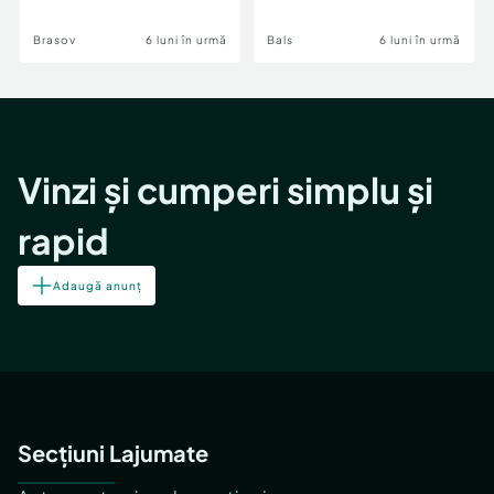
Brasov
6 luni în urmă
Bals
6 luni în urmă
Vinzi și cumperi simplu și
rapid
Adaugă anunț
Secțiuni Lajumate