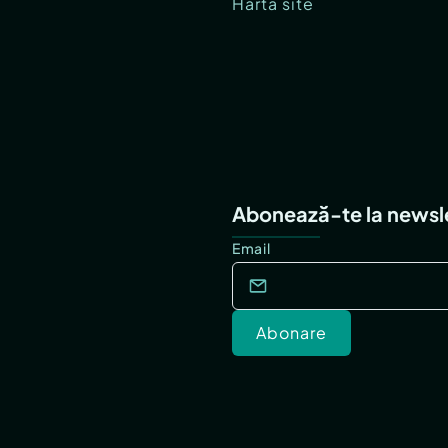
Hartă site
Abonează-te la newsl
Email
Abonare