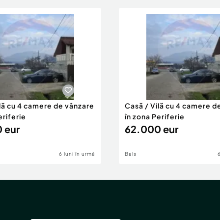
ilă cu 4 camere de vânzare
Casă / Vilă cu 4 camere d
eriferie
în zona Periferie
 eur
62.000 eur
6 luni în urmă
Bals