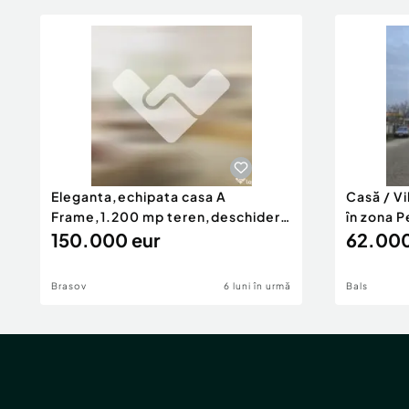
Eleganta,echipata casa A
Casă / V
Frame,1.200 mp teren,deschidere
în zona P
Pia
150.000 eur
62.000
Brasov
6 luni în urmă
Bals