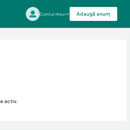
Adaugă anunț
Contul meu
e activ.