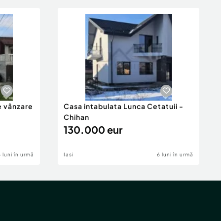
e vânzare
Casa intabulata Lunca Cetatuii -
Chihan
130.000 eur
6 luni în urmă
Iasi
6 luni în urmă