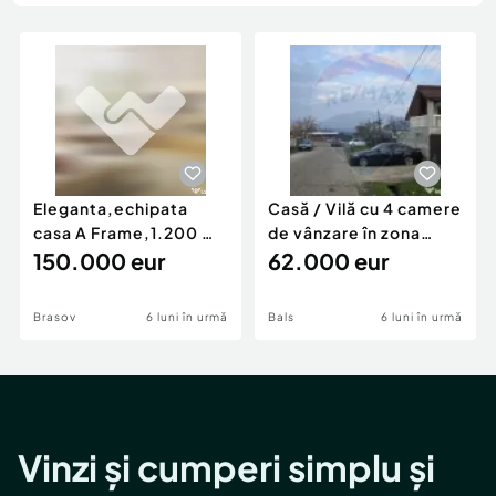
Locuri de munca
Utilaje agricole si industriale
Servicii
Piese auto si accesorii
Animale de companie
Dacia Duster
Afaceri și echipamente profesionale
Inchiriere Bunuri si Vehicule
Eleganta,echipata
Casă / Vilă cu 4 camere
casa A Frame,1.200 mp
de vânzare în zona
teren,deschidere Pia
150.000 eur
Periferie
62.000 eur
Brasov
6 luni în urmă
Bals
6 luni în urmă
Vinzi și cumperi simplu și