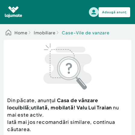
Adaugă anunț
Alege categoria
Home
Imobiliare
Case-Vile de vanzare
Auto, moto si ambarcatiuni
Toate Anunturile
Auto, moto si ambarcatiuni
Imobiliare
Autoturisme
Electronice si electrocasnice
Anvelope si Jante
Casa si gradina
Alege dupa sezon
Piese auto
Scutere - ATV - UTV
Din păcate, anunțul
Casa de vânzare
Mama si copilul
Autoutilitare
locuibilă;utilată, mobilată! Valu Lui Traian
nu
Moda si frumusete
Ambarcatiuni
mai este activ.
Sport, timp liber, arta
Iată mai jos recomandări similare, continua
Camioane - Rulote - Remorci
Agro si Industrie
căutarea.
Motociclete