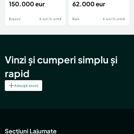
teren,deschidere Pia
150.000 eur
Periferie
62.000 eur
Brasov
6 luni în urmă
Bals
6 luni în urmă
Vinzi și cumperi simplu și
rapid
Adaugă anunț
Secțiuni Lajumate