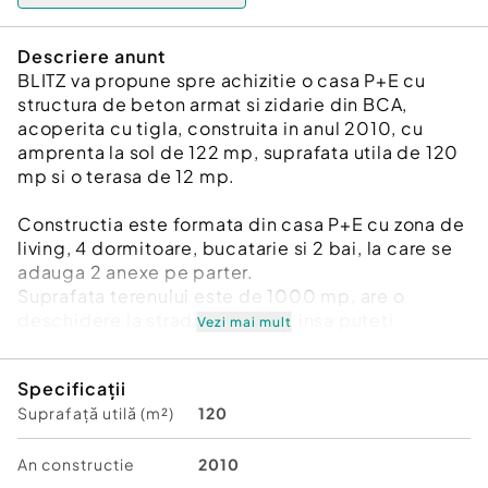
Descriere anunt
BLITZ va propune spre achizitie o casa P+E cu
structura de beton armat si zidarie din BCA,
acoperita cu tigla, construita in anul 2010, cu
amprenta la sol de 122 mp, suprafata utila de 120
mp si o terasa de 12 mp.
Constructia este formata din casa P+E cu zona de
living, 4 dormitoare, bucatarie si 2 bai, la care se
adauga 2 anexe pe parter.
Suprafata terenului este de 1000 mp, are o
deschidere la strada de 20 ml, insa puteti
Vezi mai mult
beneficia de pana la 5000 mp teren agricol.
Proprietatea beneficiaza de un put forat, solar,
Specificații
panou de apa calda, iar ca sursa de incalzire
Suprafață utilă (m²)
120
centrala pe lemne.
Se accepta si varianta de schimb cu apartament
cu o eventuala diferenta.
An constructie
2010