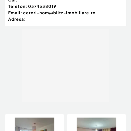
Telefon:
0374538019
Email:
cereri-hom@blitz-imobiliare.ro
Adresa: