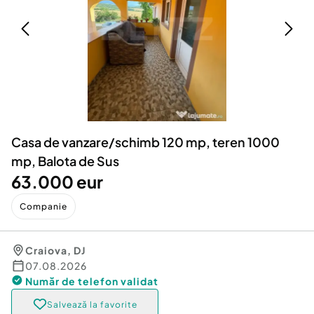
Locuri de munca
Utilaje agricole si industriale
Servicii
Piese auto si accesorii
Animale de companie
Dacia Duster
Afaceri și echipamente profesionale
Inchiriere Bunuri si Vehicule
Casa de vanzare/schimb 120 mp, teren 1000
mp, Balota de Sus
63.000 eur
Companie
Craiova
,
DJ
07.08.2026
Număr de telefon
validat
Salvează la favorite