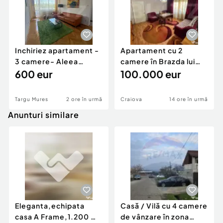
Inchiriez apartament -
Apartament cu 2
3 camere- Aleea
camere în Brazda lui
Carpati
600 eur
Novac
100.000 eur
Targu Mures
2 ore în urmă
Craiova
14 ore în urmă
Anunturi similare
Eleganta,echipata
Casă / Vilă cu 4 camere
casa A Frame,1.200 mp
de vânzare în zona