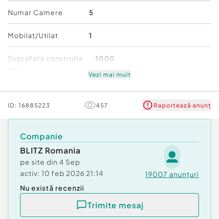
Pentru mai multe detalii nu ezitai sa ne contactati!
Numar Camere
5
Mobilat/Utilat
1
Cod ofertă / ID BLITZ: P176040
Id intern: P176040
Suprafata construita
1000
(m²)
Număr niveluri imobil:
1
Vezi mai mult
Număr Băi:
2
Număr niveluri imobil
1
Curent
ID:
16885223
457
Raportează anunț
Apă
Stare
Bună
Companie
BLITZ Romania
pe site din
4 Sep
activ:
10 feb 2026 21:14
19007
anunțuri
Nu există recenzii
Trimite mesaj