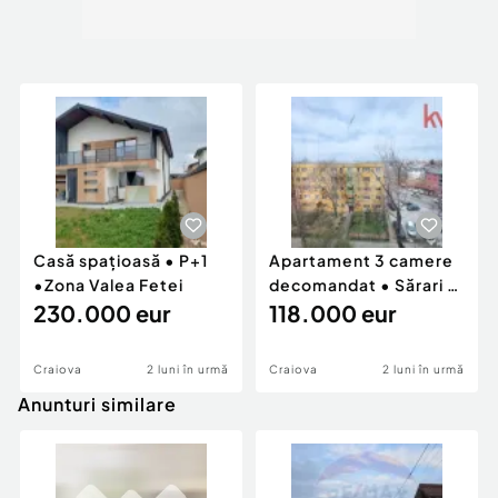
Casă spațioasă • P+1
Apartament 3 camere
•Zona Valea Fetei
decomandat • Sărari •
230.000 eur
vedere panora
118.000 eur
Craiova
2 luni în urmă
Craiova
2 luni în urmă
Anunturi similare