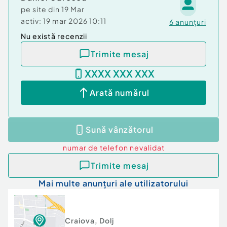
pe site din
19 Mar
???? Exterior & facilități
activ:
19 mar 2026 10:11
Curte amenajată cu pavele și spațiu verde
6
anunțuri
Gard zidit + porți din fier forjat
Nu există recenzii
Garaj cu 2 locuri de parcare
Trimite mesaj
Solar pentru legume
Puit forat, ideal pentru irigarea grădinii
XXXX XXX XXX
Șopron pentru depozitare
Bucătărie de vară generoasă cu loc pentru servit
Arată numărul
masa.
Id intern: P12844
Sună vânzătorul
Număr Băi:
2
Comision cumpărător:
0%
numar de telefon
nevalidat
Nr. locuri parcare:
2
Trimite mesaj
Curent
Apă
Mai multe anunțuri ale utilizatorului
Gaz
Climă
Craiova
,
Dolj