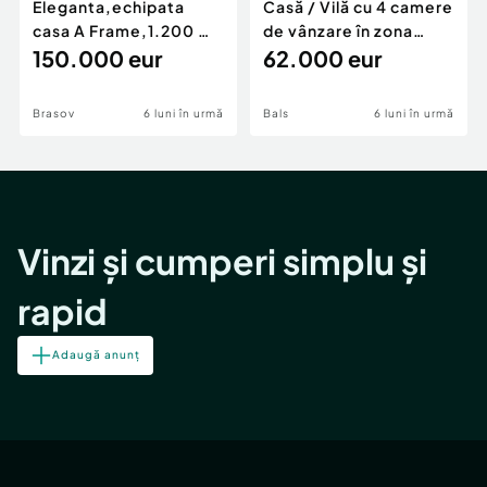
Eleganta,echipata
Casă / Vilă cu 4 camere
casa A Frame,1.200 mp
de vânzare în zona
teren,deschidere Pia
150.000 eur
Periferie
62.000 eur
Brasov
6 luni în urmă
Bals
6 luni în urmă
Vinzi și cumperi simplu și
rapid
Adaugă anunț