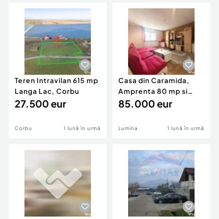
Locuri de munca
Utilaje agricole si industriale
Servicii
Piese auto si accesorii
Animale de companie
Dacia Duster
Afaceri și echipamente profesionale
Inchiriere Bunuri si Vehicule
Teren Intravilan 615 mp
Casa din Caramida,
Langa Lac, Corbu
Amprenta 80 mp si
27.500 eur
Teren 215 mp, Lumina
85.000 eur
Corbu
1 lună în urmă
Lumina
1 lună în urmă