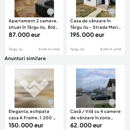
Apartament 2 camere,
Casa de vânzare în
situat în Târgu Jiu, Bld
Târgu Jiu - Strada Marin
Republicii
87.000 eur
Preda
195.000 eur
Targu Jiu
8 zile în urmă
Targu Jiu
8 zile în urmă
Anunturi similare
Eleganta,echipata
Casă / Vilă cu 4 camere
casa A Frame,1.200 mp
de vânzare în zona
teren,deschidere Pia
150.000 eur
Periferie
62.000 eur