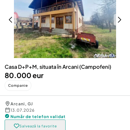
Locuri de munca
Utilaje agricole si industriale
Servicii
Piese auto si accesorii
Animale de companie
Dacia Duster
Afaceri și echipamente profesionale
Inchiriere Bunuri si Vehicule
Casa D+P+M, situata în Arcani (Campofeni)
80.000 eur
Companie
Arcani
,
GJ
13.07.2026
Număr de telefon
validat
Salvează la favorite