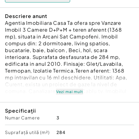
Descriere anunt
Agentia Imobiliara Casa Ta ofera spre Vanzare
Imobil 3 Camere D+P+M + teren aferent (1368
mp), situata in Arcani Sat Campofeni. Imobil
compus din: 2 dormitoare, living spatios,
bucatarie, baie, balcon , Beci, hol, scara
interioara. Suprafata desfasurata de 284 mp,
edificata in anul 2010. Finisaje: Glet/Lavabila,
Termopan, Izolatie Termica.Teren aferent: 1368
mp intravilan cu 16 ml deschidere. Utilitati: Apa,
Curent, exista un proiect de gaze la nivel de
comuna. Canalizare, Internet, Cablu tv. Imobilul
Vezi mai mult
este situat intr-o zona linistita, cu o panoramica
exceptionala, pretabil atat pentru activitati
Specificații
turistice, cat si ca locuinta, aflandu-se la o
Numar Camere
3
distanta de aproximativ 14 km de Tg-Jiu Pret:
80.000 Euro/Negociabil.
Id intern: P1353
Suprafață utilă (m²)
284