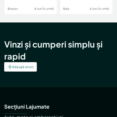
Brasov
6 luni în urmă
Bals
6 luni în urmă
Vinzi și cumperi simplu și
rapid
Adaugă anunț
Secțiuni Lajumate
Auto, moto și ambarcațiuni