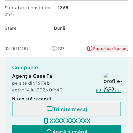
Număr Băi:
1
Suprafata construita
1368
Comision cumpărător:
0%
(m²)
Curent
Apă
Stare
Bună
Canalizare
ID:
15512189
327
Raportează anunț
Companie
Agenția Casa Ta
pe site din
16 Feb
activ:
14 iul 2026 09:40
53
anunțuri
Nu există recenzii
Trimite mesaj
XXXX XXX XXX
Arată numărul