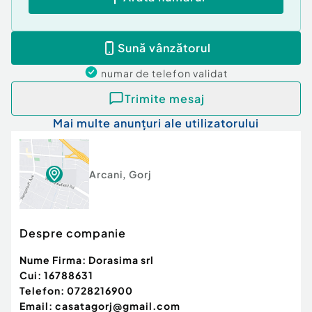
Sună vânzătorul
numar de telefon
validat
Trimite mesaj
Mai multe anunțuri ale utilizatorului
Arcani
,
Gorj
Despre companie
Nume Firma:
Dorasima srl
Cui:
16788631
Telefon:
0728216900
Email:
casatagorj@gmail.com