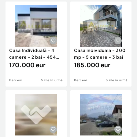
Locuri de munca
Utilaje agricole si industriale
Servicii
Piese auto si accesorii
Animale de companie
Dacia Duster
Afaceri și echipamente profesionale
Inchiriere Bunuri si Vehicule
Casa Individuală - 4
Casa individuala - 300
camere - 2 bai - 454
mp - 5 camere - 3 bai
mp teren
170.000 eur
185.000 eur
Berceni
5 zile în urmă
Berceni
5 zile în urmă