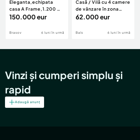
Eleganta,echipata
Casă / Vilă cu 4 camere
casa A Frame,1.200 mp
de vânzare în zona
teren,deschidere Pia
150.000 eur
Periferie
62.000 eur
Brasov
6 luni în urmă
Bals
6 luni în urmă
Vinzi și cumperi simplu și
rapid
Adaugă anunț