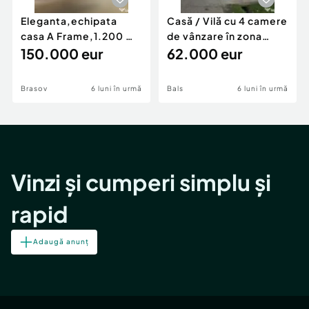
Eleganta,echipata
Casă / Vilă cu 4 camere
casa A Frame,1.200 mp
de vânzare în zona
teren,deschidere Pia
150.000 eur
Periferie
62.000 eur
Brasov
6 luni în urmă
Bals
6 luni în urmă
Vinzi și cumperi simplu și
rapid
Adaugă anunț