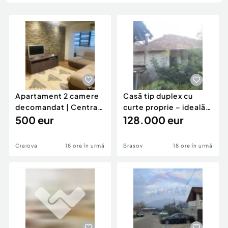
Locuri de munca
Utilaje agricole si industriale
Servicii
Piese auto si accesorii
Animale de companie
Dacia Duster
Afaceri și echipamente profesionale
Inchiriere Bunuri si Vehicule
Apartament 2 camere
Casă tip duplex cu
decomandat | Centrală
curte proprie – ideală
proprie | 60 mp |
500 eur
pentru renovar
128.000 eur
Craiova
18 ore în urmă
Brasov
18 ore în urmă