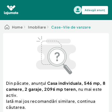
Adaugă anunț
Alege categoria
Home
Imobiliare
Case-Vile de vanzare
Auto, moto si ambarcatiuni
Toate Anunturile
Auto, moto si ambarcatiuni
Imobiliare
Autoturisme
Electronice si electrocasnice
Anvelope si Jante
Casa si gradina
Alege dupa sezon
Piese auto
Scutere - ATV - UTV
Din păcate, anunțul
Casa individuala, 546 mp, 8
Mama si copilul
Autoutilitare
camere, 2 garaje, 2096 mp teren,
nu mai este
Moda si frumusete
Ambarcatiuni
activ.
Sport, timp liber, arta
Iată mai jos recomandări similare, continua
Camioane - Rulote - Remorci
Agro si Industrie
căutarea.
Motociclete