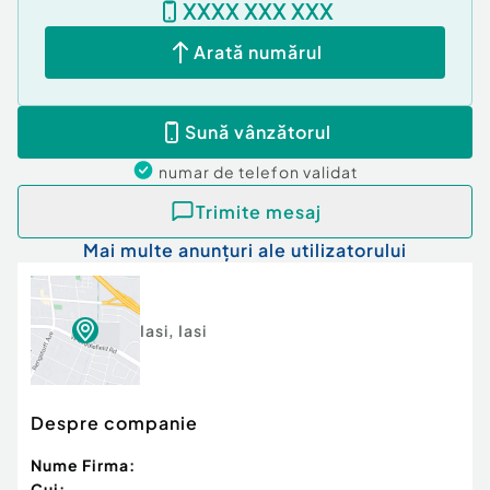
XXXX XXX XXX
vizionări, contactați-ne.
Cod ofertă / ID BLITZ: P172209
Arată numărul
Id intern: P172209
Număr Băi:
1
Sună vânzătorul
Nr. locuri parcare:
1
Curent
numar de telefon
validat
Gaz
Trimite mesaj
Mai multe anunțuri ale utilizatorului
Iasi
,
Iasi
Despre companie
Nume Firma:
Cui: