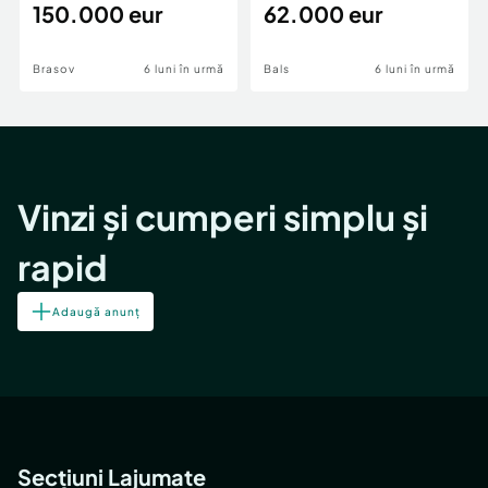
teren,deschidere Pia
150.000 eur
Periferie
62.000 eur
Brasov
6 luni în urmă
Bals
6 luni în urmă
Vinzi și cumperi simplu și
rapid
Adaugă anunț
Secțiuni Lajumate