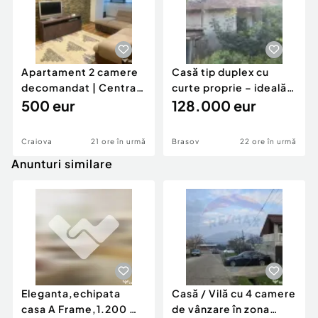
Apartament 2 camere
Casă tip duplex cu
decomandat | Centrală
curte proprie – ideală
proprie | 60 mp |
500 eur
pentru renovar
128.000 eur
Craiova
21 ore în urmă
Brasov
22 ore în urmă
Anunturi similare
Eleganta,echipata
Casă / Vilă cu 4 camere
casa A Frame,1.200 mp
de vânzare în zona