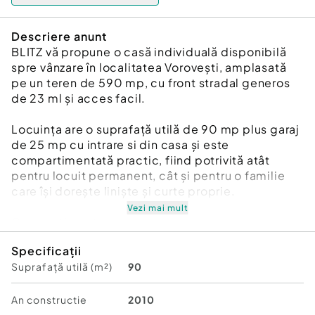
Descriere anunt
BLITZ vă propune o casă individuală disponibilă
spre vânzare în localitatea Vorovești, amplasată
pe un teren de 590 mp, cu front stradal generos
de 23 ml și acces facil.
Locuința are o suprafață utilă de 90 mp plus garaj
de 25 mp cu intrare si din casa și este
compartimentată practic, fiind potrivită atât
pentru locuit permanent, cât și pentru o familie
care își dorește liniște și curte proprie.
Vezi mai mult
Compartimentare:
hol de acces
Specificații
living spațios-20 mp
Suprafață utilă (m²)
90
2 dormitoare fiecare cate 16 mp
bucătărie mare patrata -16 mp
baie
An constructie
2010
terasă în fața casei