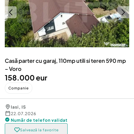
Locuri de munca
Utilaje agricole si industriale
Servicii
Piese auto si accesorii
Animale de companie
Dacia Duster
Afaceri și echipamente profesionale
Inchiriere Bunuri si Vehicule
Casă parter cu garaj, 110mp utili si teren 590 mp
– Voro
158.000 eur
Companie
Iasi
,
IS
22.07.2026
Număr de telefon
validat
Salvează la favorite