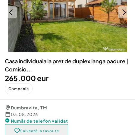
Locuri de munca
Utilaje agricole si industriale
Servicii
Piese auto si accesorii
Animale de companie
Dacia Duster
Afaceri și echipamente profesionale
Inchiriere Bunuri si Vehicule
Casa individuala la pret de duplex langa padure |
Comisio...
265.000 eur
Companie
Dumbravita
,
TM
03.08.2026
Număr de telefon
validat
Salvează la favorite