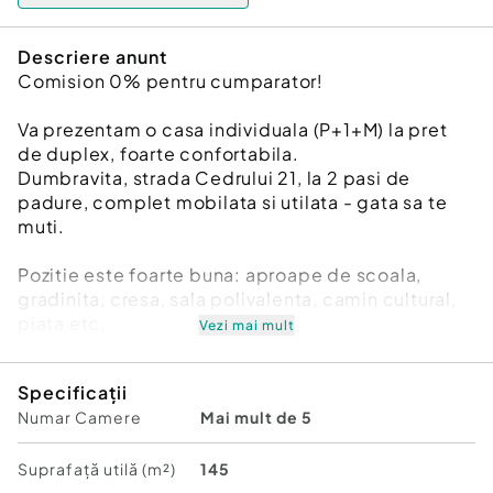
Descriere anunt
Comision 0% pentru cumparator!
Va prezentam o casa individuala (P+1+M) la pret
de duplex, foarte confortabila.
Dumbravita, strada Cedrului 21, la 2 pasi de
padure, complet mobilata si utilata - gata sa te
muti.
Pozitie este foarte buna: aproape de scoala,
gradinita, cresa, sala polivalenta, camin cultural,
piata etc.
Vezi mai mult
- Casa este construita in 2017 cu pereti de
Specificații
caramida si izolatie cu polistiren de 10 m.
Numar Camere
Mai mult de 5
- Placa de beton turnata intre parter si etajul 1 dar
si intre etajul 1 si mansarda.
- Tamplarie Rehau tripan.
Suprafață utilă (m²)
145
- Usi porta doors