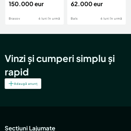
teren,deschidere Pia
150.000 eur
Periferie
62.000 eur
Brasov
6 luni în urmă
Bals
6 luni în urmă
Vinzi și cumperi simplu și
rapid
Adaugă anunț
Secțiuni Lajumate