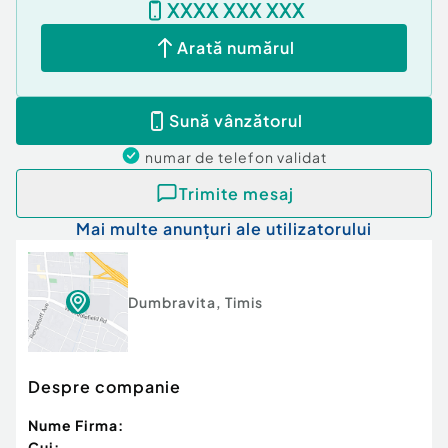
XXXX XXX XXX
VA ASTEPTAM CU DRAG LA VIZIONARE!
Arată numărul
Pretul este de 265.000 Euro (nu exista TVA)
0770539161 Andrei Mehedintu
Sună vânzătorul
Număr niveluri imobil:
1
numar de telefon
validat
Număr Băi:
3
Posibilitate parcare: Nu
Trimite mesaj
Curent
Mai multe anunțuri ale utilizatorului
Apă
Canalizare
Gaz
Climă
Dumbravita
,
Timis
Despre companie
Nume Firma:
Cui: