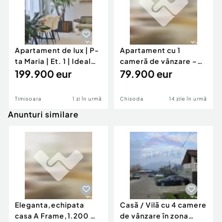
Apartament de lux | P-
Apartament cu 1
ta Maria | Et. 1 | Ideal
cameră de vânzare –
pentru inv...
199.900 eur
Sweet Home Reside...
79.900 eur
Timisoara
1 zi în urmă
Chisoda
14 zile în urmă
Anunturi similare
Eleganta,echipata
Casă / Vilă cu 4 camere
casa A Frame,1.200 mp
de vânzare în zona