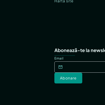
Hartă site
Abonează-te la newsl
Email
Abonare