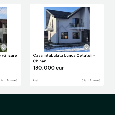
e vânzare
Casa intabulata Lunca Cetatuii -
Chihan
130.000 eur
6 luni în urmă
Iasi
5 luni în urmă