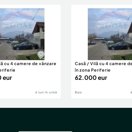
ilă cu 4 camere de vânzare
Casă / Vilă cu 4 camere d
eriferie
în zona Periferie
 eur
62.000 eur
6 luni în urmă
Bals