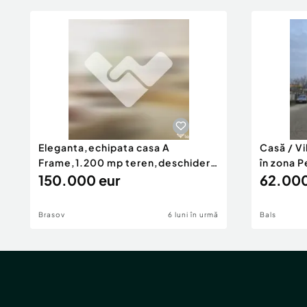
Eleganta,echipata casa A
Casă / V
Frame,1.200 mp teren,deschidere
în zona P
Pia
150.000 eur
62.000
Brasov
6 luni în urmă
Bals