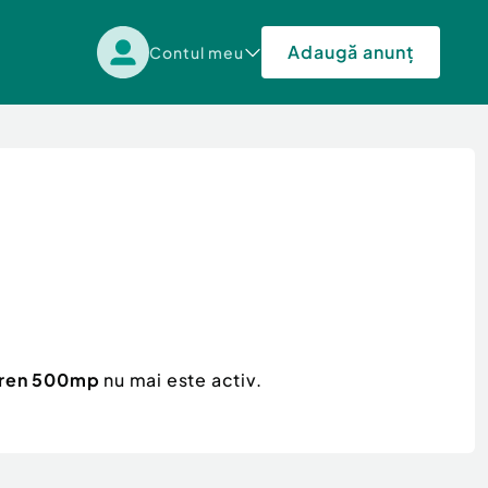
Adaugă anunț
Contul meu
teren 500mp
nu mai este activ.