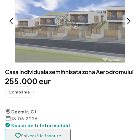
Locuri de munca
Utilaje agricole si industriale
Servicii
Piese auto si accesorii
Animale de companie
Dacia Duster
Afaceri și echipamente profesionale
Inchiriere Bunuri si Vehicule
Casa individuala semifinisata zona Aerodromului
255.000 eur
Companie
Dezmir
,
CJ
18.06.2026
Număr de telefon
validat
Salvează la favorite