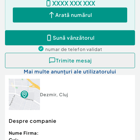
XXXX XXX XXX
Curent
Apă
Arată numărul
Canalizare
Gaz
Sună vânzătorul
numar de telefon
validat
Trimite mesaj
Mai multe anunțuri ale utilizatorului
Dezmir
,
Cluj
Despre companie
Nume Firma:
Cui: