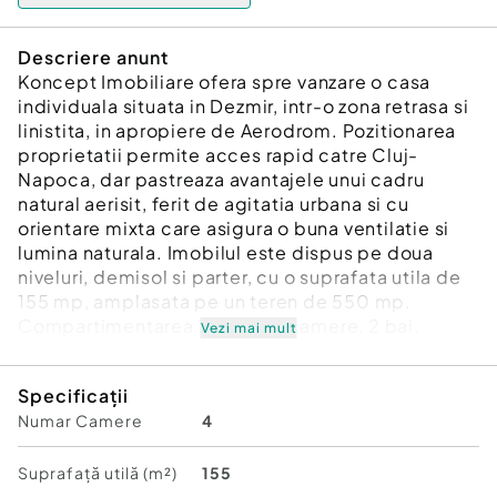
Descriere anunt
Koncept Imobiliare ofera spre vanzare o casa
individuala situata in Dezmir, intr-o zona retrasa si
linistita, in apropiere de Aerodrom. Pozitionarea
proprietatii permite acces rapid catre Cluj-
Napoca, dar pastreaza avantajele unui cadru
natural aerisit, ferit de agitatia urbana si cu
orientare mixta care asigura o buna ventilatie si
lumina naturala. Imobilul este dispus pe doua
niveluri, demisol si parter, cu o suprafata utila de
155 mp, amplasata pe un teren de 550 mp.
Compartimentarea include 4 camere, 2 bai,
Vezi mai mult
bucatarie, hol, dressing, precum si spatii tehnice
functionale. Demisolul gazduieste un garaj si
Specificații
spatiu tehnic, iar la exterior se regasesc o terasa
Numar Camere
4
si un balcon, insumand 52 mp. Constructia este
oferita in stadiul de semifinisat, cu instalatii
electrice si sanitare pe pozitii, pereti tencuiti si
Suprafață utilă (m²)
155
gletuiti, si incalzire prin pardoseala cu centrala