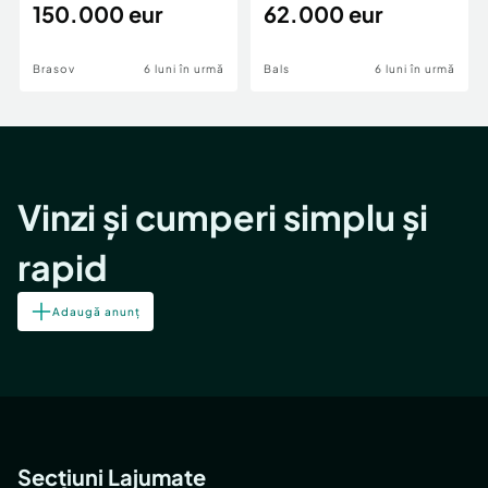
teren,deschidere Pia
150.000 eur
Periferie
62.000 eur
Brasov
6 luni în urmă
Bals
6 luni în urmă
Vinzi și cumperi simplu și
rapid
Adaugă anunț
Secțiuni Lajumate