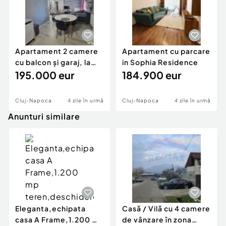
Apartament 2 camere
Apartament cu parcare
cu balcon și garaj, la
in Sophia Residence
câteva minute d
195.000 eur
184.900 eur
Cluj-Napoca
4 zile în urmă
Cluj-Napoca
4 zile în urmă
Anunturi similare
Eleganta,echipata
Casă / Vilă cu 4 camere
casa A Frame,1.200 mp
de vânzare în zona