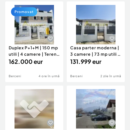
Locuri de munca
Utilaje agricole si industriale
Servicii
Piese auto si accesorii
Promovat
Animale de companie
Dacia Duster
Afaceri și echipamente profesionale
Inchiriere Bunuri si Vehicule
Duplex P+1+M | 150 mp
Casa parter moderna |
utili | 4 camere | Teren
3 camere | 73 mp utili |
250 mp I T...
162.000 eur
Teren 300 mp
131.999 eur
Berceni
4 ore în urmă
Berceni
2 zile în urmă