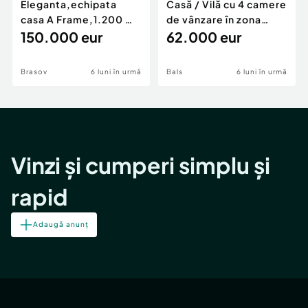
Eleganta,echipata
Casă / Vilă cu 4 camere
casa A Frame,1.200 mp
de vânzare în zona
teren,deschidere Pia
150.000 eur
Periferie
62.000 eur
Brasov
6 luni în urmă
Bals
6 luni în urmă
Vinzi și cumperi simplu și
rapid
Adaugă anunț