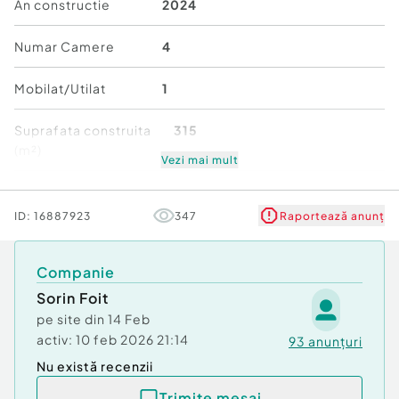
An constructie
2024
Living modern, open-space
2 dormitoare confortabile
Numar Camere
4
2 bai amenajate modern
Mobilat/Utilat
1
Terasa pentru relaxare
Curte pavata si gazon amenajat
Suprafata construita
315
(m²)
2 locuri de parcare private
Vezi mai mult
Finisaje si decoratiuni premium
Stare
Bună
ID:
16887923
347
Raportează anunț
bull; Suprafata utila: 105 mp
bull; Teren: 315 mp
Companie
Beneficii suplimentare:
Sorin Foit
- Comision 0% pentru cumparator.
pe site din
14 Feb
- Daca ai nevoie de finantare, te punem in
activ:
10 feb 2026 21:14
93
anunțuri
legatura cu unul dintre cei mai buni brokeri de
Nu există recenzii
credite:
bull; consultanta gratuita;
Trimite mesaj