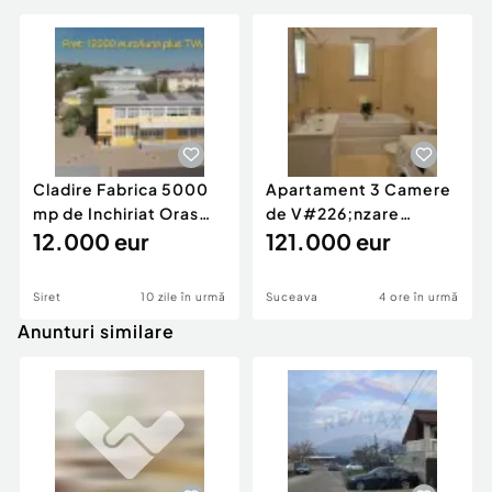
Cladire Fabrica 5000
Apartament 3 Camere
mp de Inchiriat Oras
de V#226;nzare
Siret Suceava
12.000 eur
#238;n Suceava – la ...
121.000 eur
Siret
10 zile în urmă
Suceava
4 ore în urmă
Anunturi similare