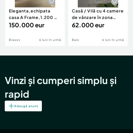
Eleganta,echipata
Casă / Vilă cu 4 camere
casa A Frame,1.200 mp
de vânzare în zona
teren,deschidere Pia
150.000 eur
Periferie
62.000 eur
Brasov
6 luni în urmă
Bals
6 luni în urmă
Vinzi și cumperi simplu și
rapid
Adaugă anunț