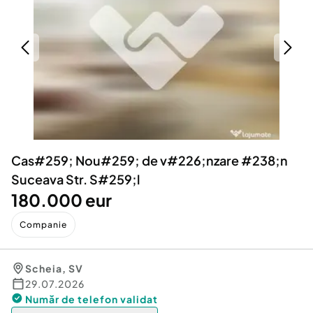
Locuri de munca
Utilaje agricole si industriale
Servicii
Piese auto si accesorii
Animale de companie
Dacia Duster
Afaceri și echipamente profesionale
Inchiriere Bunuri si Vehicule
Cas#259; Nou#259; de v#226;nzare #238;n
Suceava Str. S#259;l
180.000 eur
Companie
Scheia
,
SV
29.07.2026
Număr de telefon
validat