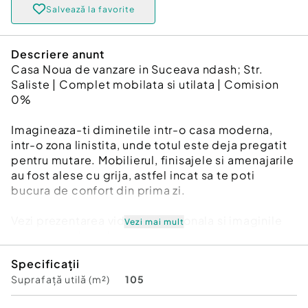
Salvează la favorite
Descriere anunt
Casa Noua de vanzare in Suceava ndash; Str.
Saliste | Complet mobilata si utilata | Comision
0%
Imagineaza-ti diminetile intr-o casa moderna,
intr-o zona linistita, unde totul este deja pregatit
pentru mutare. Mobilierul, finisajele si amenajarile
au fost alese cu grija, astfel incat sa te poti
bucura de confort din prima zi.
Vezi prezentarea video profesionala si imaginile
Vezi mai mult
aeriene cu drona!
Specificații
Detalii:
Suprafață utilă (m²)
105
Strada Saliste ndash; zona curata si linistita
Casa noua, complet mobilata si utilata