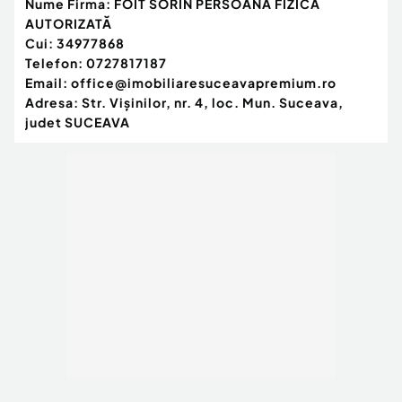
Nume Firma:
FOIT SORIN PERSOANĂ FIZICĂ
Gaz
AUTORIZATĂ
Cui:
34977868
Telefon:
0727817187
Email:
office@imobiliaresuceavapremium.ro
Adresa:
Str. Vişinilor, nr. 4, loc. Mun. Suceava,
judet SUCEAVA