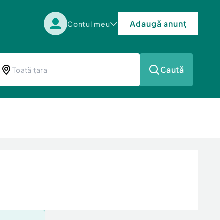
Adaugă anunț
Contul meu
Caută
r