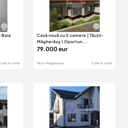
l Baia
Casă nouă cu 5 camere | Tăuții-
Măgherăuș | Oportun...
79.000 eur
2 zile în urmă
Tautii Magheraus
2 zile în urmă