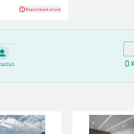
Raportează anunț
nunțuri