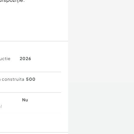
uctie
2026
 construita
500
u
Nu
l