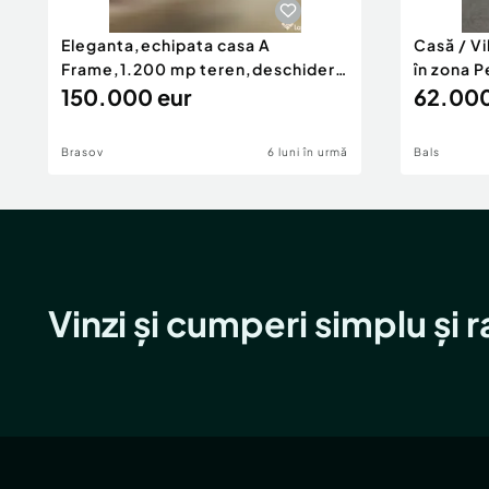
Eleganta,echipata casa A
Casă / V
Frame,1.200 mp teren,deschidere
în zona P
Pia
150.000 eur
62.000
Brasov
6 luni în urmă
Bals
Vinzi și cumperi simplu și 