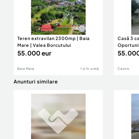
Teren extravilan 2300mp | Baia
Casă 3 ca
Mare | Valea Borcutului
Oportunit
55.000 eur
55.000
Baia Mare
1 zi în urmă
Cavnic
Anunturi similare