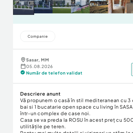
Companie
Sasar
,
MM
05.08.2026
Număr de telefon
validat
Descriere anunt
Vă propunem o casă în stil mediteranean cu 3
bai si 1 bucatarie open space cu living în SAS
într-un complex de case noi.
Casa se va preda la ROSU în acest preț cu 50
utilitățile pe teren.
Pentru mai multe detalii si vizionari va stăm la 