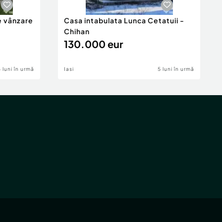
e vânzare
Casa intabulata Lunca Cetatuii -
Chihan
130.000 eur
6 luni în urmă
Iasi
5 luni în urmă