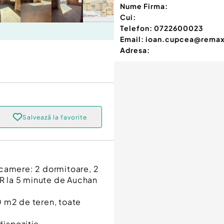
Nume Firma:
Cui:
Telefon:
0722600023
Email:
ioan.cupcea@remax
Adresa:
Salvează la favorite
 camere: 2 dormitoare, 2
AR la 5 minute de Auchan
0 m2 de teren, toate
dispoziție.