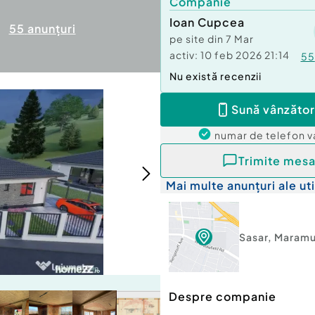
Companie
Ioan Cupcea
55
anunțuri
pe site din
7 Mar
activ:
10 feb 2026 21:14
55
Nu există recenzii
Sună vânzător
numar de telefon
v
Trimite mesa
Mai multe anunțuri ale uti
Sasar
,
Maramu
Despre companie