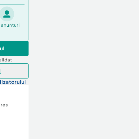
anunțuri
ul
alidat
j
lizatorului
res