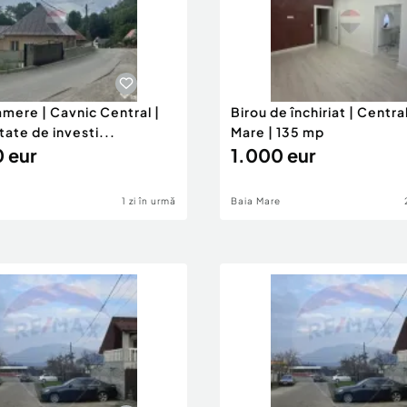
mere | Cavnic Central |
Birou de închiriat | Centra
ate de investi...
Mare | 135 mp
 eur
1.000 eur
1 zi în urmă
Baia Mare