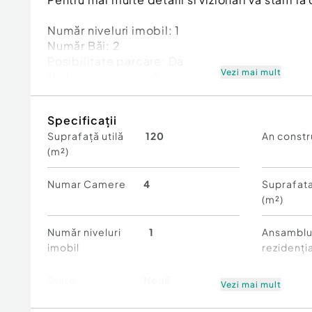
Număr niveluri imobil:
1
Număr Băi:
2
Posibilitate parcare: Da
Vezi mai mult
Nr. locuri parcare:
2
Curent
Apă
Specificații
Canalizare
Suprafață utilă
120
An constr
Gaz
(m²)
Numar Camere
4
Suprafata
(m²)
Număr niveluri
1
Ansambl
imobil
rezidenția
Stare
Nouă
Vezi mai mult