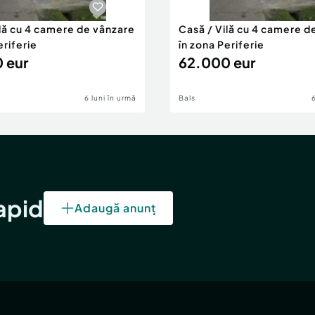
ilă cu 4 camere de vânzare
Casă / Vilă cu 4 camere d
eriferie
în zona Periferie
 eur
62.000 eur
6 luni în urmă
Bals
rapid
Adaugă anunț