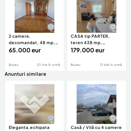
2 camere,
CASA tip PARTER,
decomandat, 48 mp,
teren 438 mp,
etaj 4 din 9, Unirii Sud
65.000 eur
deschidere 14 m, 23
179.000 eur
PSD
August
Buzau
23 ore în urmă
Buzau
13 zile în urmă
Anunturi similare
Eleganta,echipata
Casă / Vilă cu 4 camere