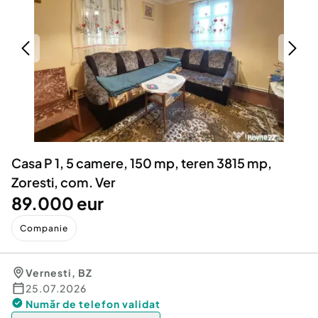
Locuri de munca
Utilaje agricole si industriale
Servicii
Piese auto si accesorii
Animale de companie
Dacia Duster
Afaceri și echipamente profesionale
Inchiriere Bunuri si Vehicule
Casa P 1, 5 camere, 150 mp, teren 3815 mp,
Zoresti, com. Ver
89.000 eur
Companie
Vernesti
,
BZ
25.07.2026
Număr de telefon
validat