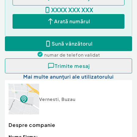
XXXX XXX XXX
Acoperis tigla ;
Arată numărul
3. Situatia juridica:
Sună vânzătorul
Liber de sarcini
numar de telefon
validat
Trimite mesaj
Documentatie cadastrala ;
Mai multe anunțuri ale utilizatorului
ID ACTIV IMOB: 232151
Vernesti
,
Buzau
Număr Băi:
1
Curent
Apă
Despre companie
Nume Firma: