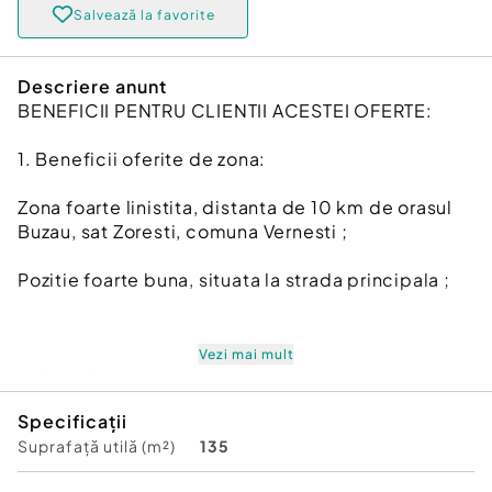
Salvează la favorite
Descriere anunt
BENEFICII PENTRU CLIENTII ACESTEI OFERTE:
1. Beneficii oferite de zona:
Zona foarte linistita, distanta de 10 km de orasul
Buzau, sat Zoresti, comuna Vernesti ;
Pozitie foarte buna, situata la strada principala ;
Vezi mai mult
2. Beneficii tehnice ale ofertei:
Specificații
Casa tip P 1, amprenta de 150 mp, constructie din
Suprafață utilă (m²)
135
caramida, compusa din :