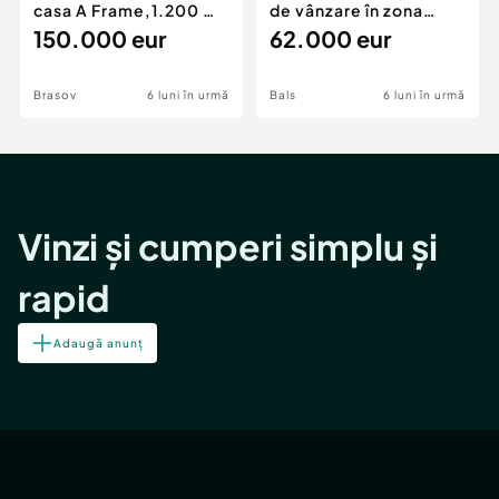
casa A Frame,1.200 mp
de vânzare în zona
teren,deschidere Pia
150.000 eur
Periferie
62.000 eur
Brasov
6 luni în urmă
Bals
6 luni în urmă
Vinzi și cumperi simplu și
rapid
Adaugă anunț