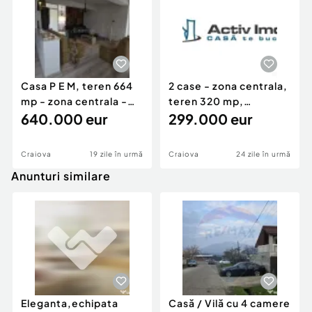
Casa P E M, teren 664
2 case - zona centrala,
mp - zona centrala -
teren 320 mp,
Spitalul Judetean
640.000 eur
pretabila - cabinete,
299.000 eur
Craiova
19 zile în urmă
Craiova
24 zile în urmă
Anunturi similare
Eleganta,echipata
Casă / Vilă cu 4 camere