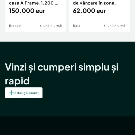
casa A Frame,1.200 mp
de vânzare în zona
teren,deschidere Pia
150.000 eur
Periferie
62.000 eur
Brasov
6 luni în urmă
Bals
6 luni în urmă
Vinzi și cumperi simplu și
rapid
Adaugă anunț