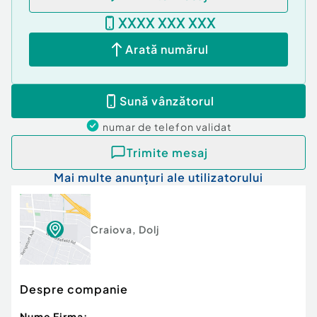
ID 227433 ACTIV IMOB: CASA te bucuri!!!
XXXX XXX XXX
Număr Băi:
2
Arată numărul
Sună vânzătorul
numar de telefon
validat
Trimite mesaj
Mai multe anunțuri ale utilizatorului
Craiova
,
Dolj
Despre companie
Nume Firma: