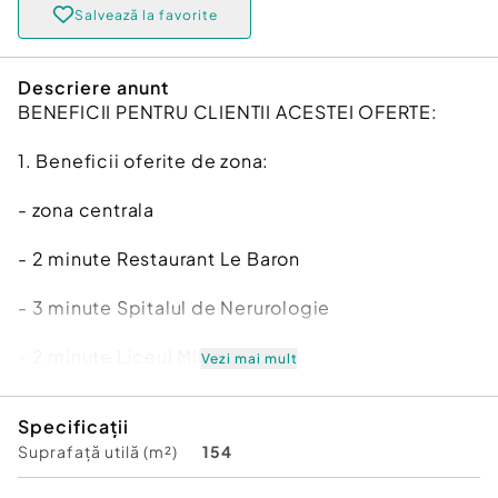
Salvează la favorite
Descriere anunt
BENEFICII PENTRU CLIENTII ACESTEI OFERTE:
1. Beneficii oferite de zona:
- zona centrala
- 2 minute Restaurant Le Baron
- 3 minute Spitalul de Nerurologie
- 2 minute Liceul Militar
Vezi mai mult
2. Beneficii tehnice ale ofertei:
Specificații
Suprafață utilă (m²)
154
- casa P E, pretabila - clinica, cabinete, biruri,
locuinta