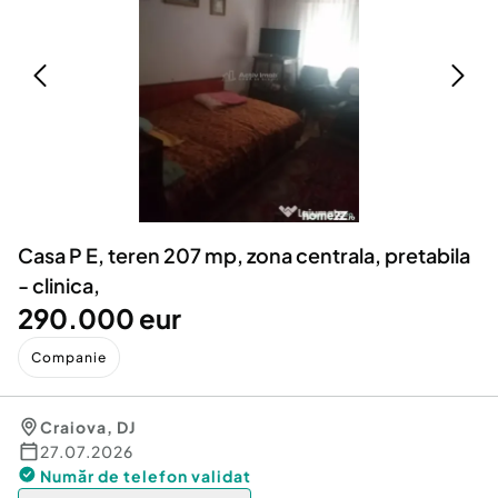
Locuri de munca
Utilaje agricole si industriale
Servicii
Piese auto si accesorii
Animale de companie
Dacia Duster
Afaceri și echipamente profesionale
Inchiriere Bunuri si Vehicule
Casa P E, teren 207 mp, zona centrala, pretabila
- clinica,
290.000 eur
Companie
Craiova
,
DJ
27.07.2026
Număr de telefon
validat