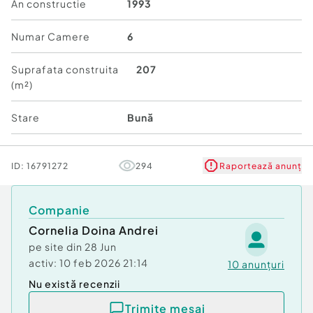
An constructie
1993
- compusa din 2 apartamente, unul la parter si
celalalt la etaj, cu intrare separata
Numar Camere
6
- constructie 1993, din bca
Suprafata construita
207
(m²)
- suprafata construita la sol 77 mp, suprafata
construita desfasurata 154 mp
Stare
Bună
- parter compus din - 3 camere, bucatarie , baie,
hol
ID:
16791272
294
Raportează anunț
- etaj compus din - 3 camere, bucatarie, baie, hol,
balcon
Companie
Cornelia Doina Andrei
- beci, placa turnata intre etaje, pod inalt
pe site din
28 Jun
activ:
10 feb 2026 21:14
- teren 207 mp
10
anunțuri
Nu există recenzii
- necesita renovari
Trimite mesaj