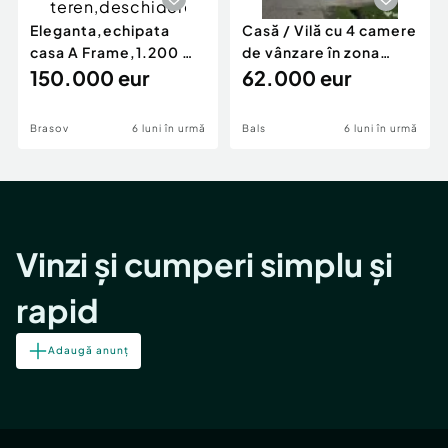
Eleganta,echipata
Casă / Vilă cu 4 camere
casa A Frame,1.200 mp
de vânzare în zona
teren,deschidere Pia
150.000 eur
Periferie
62.000 eur
Brasov
6 luni în urmă
Bals
6 luni în urmă
Vinzi și cumperi simplu și
rapid
Adaugă anunț