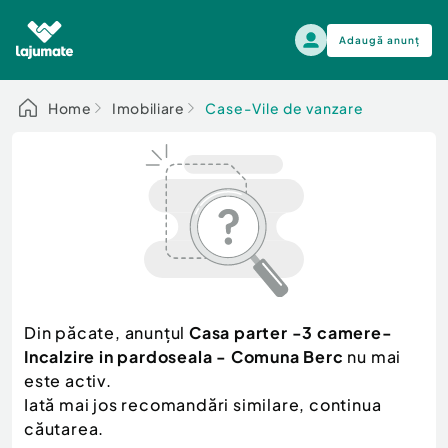
Adaugă anunț
Alege categoria
Home
Imobiliare
Case-Vile de vanzare
Auto, moto si ambarcatiuni
Toate Anunturile
Auto, moto si ambarcatiuni
Imobiliare
Autoturisme
Electronice si electrocasnice
Anvelope si Jante
Casa si gradina
Alege dupa sezon
Piese auto
Scutere - ATV - UTV
Din păcate, anunțul
Casa parter -3 camere-
Mama si copilul
Autoutilitare
Incalzire in pardoseala - Comuna Berc
nu mai
Moda si frumusete
Ambarcatiuni
este activ.
Sport, timp liber, arta
Iată mai jos recomandări similare, continua
Camioane - Rulote - Remorci
Agro si Industrie
căutarea.
Motociclete