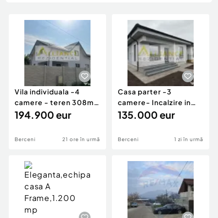
Locuri de munca
Utilaje agricole si industriale
Servicii
Piese auto si accesorii
Animale de companie
Dacia Duster
Afaceri și echipamente profesionale
Inchiriere Bunuri si Vehicule
Vila individuala -4
Casa parter -3
camere - teren 308mp
camere- Incalzire in
- Str. Padurea C...
194.900 eur
pardoseala - Comuna
135.000 eur
B...
Berceni
21 ore în urmă
Berceni
1 zi în urmă