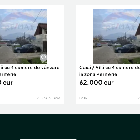
ilă cu 4 camere de vânzare
Casă / Vilă cu 4 camere d
eriferie
în zona Periferie
 eur
62.000 eur
6 luni în urmă
Bals