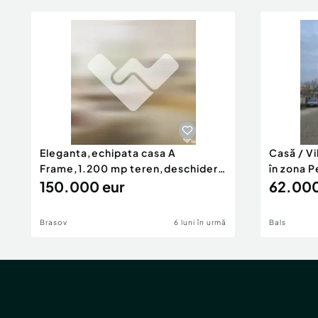
Eleganta,echipata casa A
Casă / V
Frame,1.200 mp teren,deschidere
în zona P
Pia
150.000 eur
62.000
Brasov
6 luni în urmă
Bals