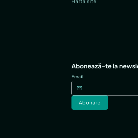
Hartă site
Abonează-te la newsl
Email
Abonare