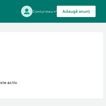
Adaugă anunț
Contul meu
ste activ.