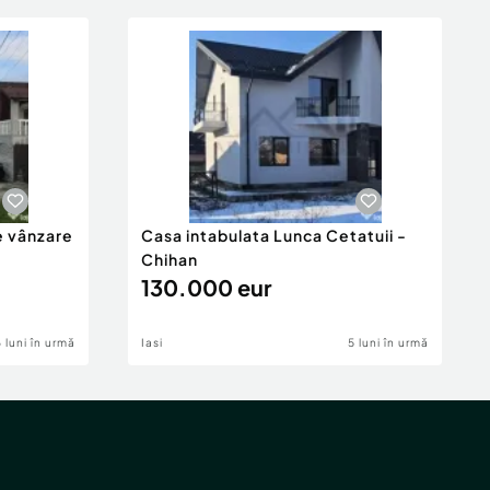
e vânzare
Casa intabulata Lunca Cetatuii -
Chihan
130.000 eur
6 luni în urmă
Iasi
5 luni în urmă