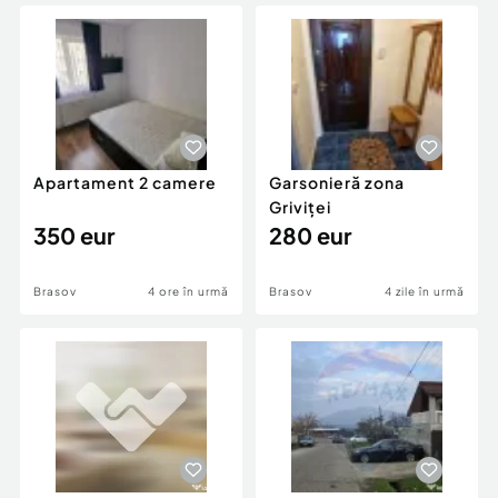
Locuri de munca
Utilaje agricole si industriale
Servicii
Piese auto si accesorii
Animale de companie
Dacia Duster
Afaceri și echipamente profesionale
Inchiriere Bunuri si Vehicule
Apartament 2 camere
Garsonieră zona
Griviței
350 eur
280 eur
Brasov
4 ore în urmă
Brasov
4 zile în urmă