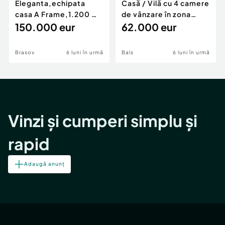
Eleganta,echipata
Casă / Vilă cu 4 camere
casa A Frame,1.200 mp
de vânzare în zona
teren,deschidere Pia
150.000 eur
Periferie
62.000 eur
Brasov
6 luni în urmă
Bals
6 luni în urmă
Vinzi și cumperi simplu și
rapid
Adaugă anunț