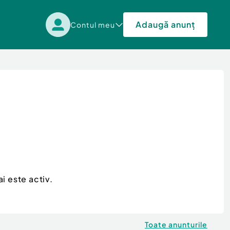
Adaugă anunț
Contul meu
i este activ.
Toate anunturile