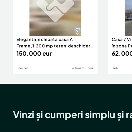
Eleganta,echipata casa A
Casă / V
Frame,1.200 mp teren,deschidere
în zona P
Pia
150.000 eur
62.000
Brasov
6 luni în urmă
Bals
Vinzi și cumperi simplu și 