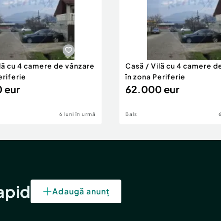
ilă cu 4 camere de vânzare
Casă / Vilă cu 4 camere d
eriferie
în zona Periferie
 eur
62.000 eur
6 luni în urmă
Bals
rapid
Adaugă anunț