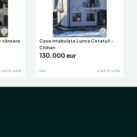
e vânzare
Casa intabulata Lunca Cetatuii -
Chihan
130.000 eur
6 luni în urmă
Iasi
6 luni în urmă