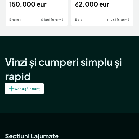
teren,deschidere Pia
150.000 eur
Periferie
62.000 eur
Brasov
6 luni în urmă
Bals
6 luni în urmă
Vinzi și cumperi simplu și
rapid
Adaugă anunț
Secțiuni Lajumate