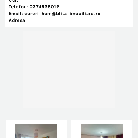
Telefon:
0374538019
Email:
cereri-hom@blitz-imobiliare.ro
Adresa: