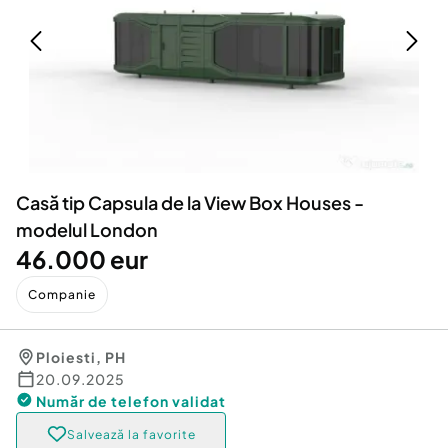
Locuri de munca
Utilaje agricole si industriale
Servicii
Piese auto si accesorii
Animale de companie
Dacia Duster
Afaceri și echipamente profesionale
Inchiriere Bunuri si Vehicule
Casă tip Capsula de la View Box Houses -
modelul London
46.000 eur
Companie
Ploiesti
,
PH
20.09.2025
Număr de telefon
validat
Salvează la favorite