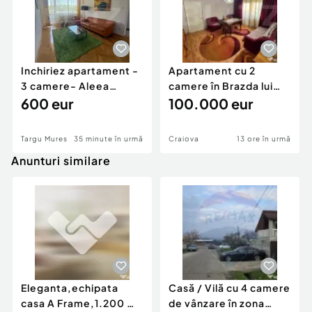
Inchiriez apartament -
Apartament cu 2
3 camere- Aleea
camere în Brazda lui
Carpati
600 eur
Novac
100.000 eur
Targu Mures
35 minute în urmă
Craiova
13 ore în urmă
Anunturi similare
Eleganta,echipata
Casă / Vilă cu 4 camere
casa A Frame,1.200 mp
de vânzare în zona