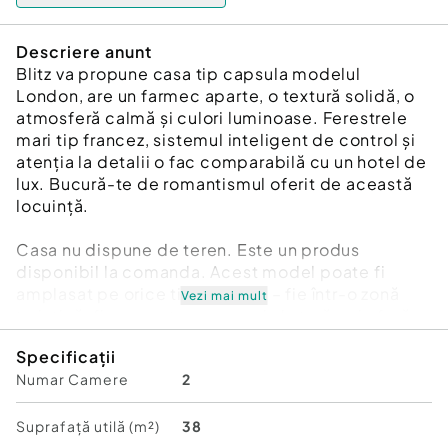
Descriere anunt
Blitz va propune casa tip capsula modelul
London, are un farmec aparte, o textură solidă, o
atmosferă calmă și culori luminoase. Ferestrele
mari tip francez, sistemul inteligent de control și
atenția la detalii o fac comparabilă cu un hotel de
lux. Bucură-te de romantismul oferit de această
locuință.
Casa nu dispune de teren. Este un produs
disponibil la comanda. Acest model poate fi
amplasat pe orice tip de teren – fie într-o zonă
Vezi mai mult
turistică, fie pe un teren propriu la țară – și oferă
flexibilitate maximă când vine vorba de
Specificații
racordarea la utilități. Poate fi conectat la rețelele
Numar Camere
2
clasice de apă, electricitate și canalizare sau
poate funcționa independent, cu ajutorul unor
soluții sustenabile precum panouri fotovoltaice și
Suprafață utilă (m²)
38
fosă septică. Casa poate fi amplasată pe un teren