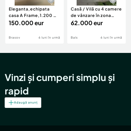
Eleganta,echipata
Casă / Vilă cu 4 camere
casa A Frame,1.200 mp
de vânzare în zona
teren,deschidere Pia
150.000 eur
Periferie
62.000 eur
Brasov
6 luni în urmă
Bals
6 luni în urmă
Vinzi și cumperi simplu și
rapid
Adaugă anunț