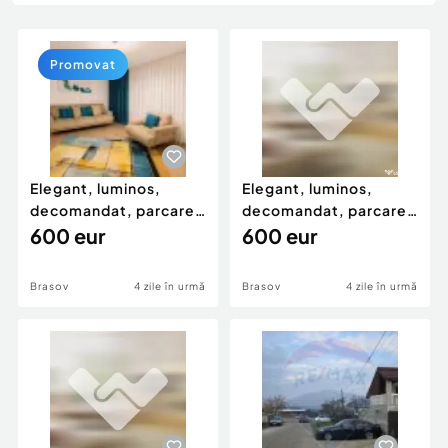
Locuri de munca
Utilaje agricole si industriale
Servicii
Piese auto si accesorii
Animale de companie
Promovat
Dacia Duster
Afaceri și echipamente profesionale
Inchiriere Bunuri si Vehicule
Elegant, luminos,
Elegant, luminos,
decomandat, parcare,
decomandat, parcare,
marca Urban, Coresi,
600 eur
marca Urban, Coresi,
600 eur
Brasov
4 zile în urmă
Brasov
4 zile în urmă