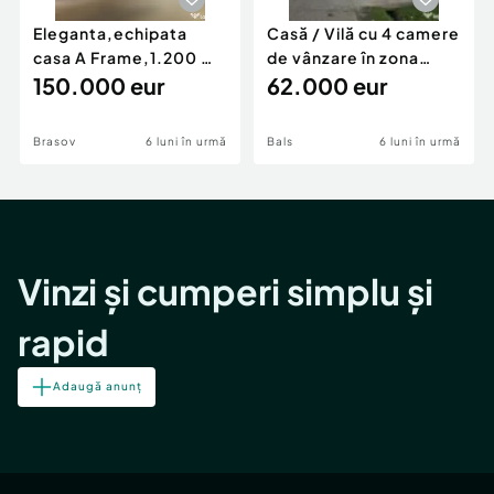
Eleganta,echipata
Casă / Vilă cu 4 camere
casa A Frame,1.200 mp
de vânzare în zona
teren,deschidere Pia
150.000 eur
Periferie
62.000 eur
Brasov
6 luni în urmă
Bals
6 luni în urmă
Vinzi și cumperi simplu și
rapid
Adaugă anunț