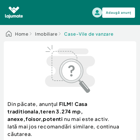
Adaugă anunț
Alege categoria
Home
Imobiliare
Case-Vile de vanzare
Auto, moto si ambarcatiuni
Toate Anunturile
Auto, moto si ambarcatiuni
Imobiliare
Autoturisme
Electronice si electrocasnice
Anvelope si Jante
Casa si gradina
Alege dupa sezon
Piese auto
Scutere - ATV - UTV
Din păcate, anunțul
FILM! Casa
Mama si copilul
Autoutilitare
traditionala,teren 3.274 mp,
Moda si frumusete
Ambarcatiuni
anexe,foisor,potenti
nu mai este activ.
Sport, timp liber, arta
Iată mai jos recomandări similare, continua
Camioane - Rulote - Remorci
Agro si Industrie
căutarea.
Motociclete