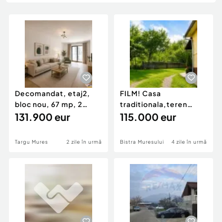
Locuri de munca
Utilaje agricole si industriale
Servicii
Piese auto si accesorii
Animale de companie
Dacia Duster
Afaceri și echipamente profesionale
Inchiriere Bunuri si Vehicule
Decomandat, etaj2,
FILM! Casa
bloc nou, 67 mp, 2
traditionala,teren
balcoane, parcare
131.900 eur
3.274 mp,
115.000 eur
prop
anexe,foisor,potenti
Targu Mures
2 zile în urmă
Bistra Muresului
4 zile în urmă