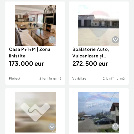
Locuri de munca
Utilaje agricole si industriale
Servicii
Piese auto si accesorii
Animale de companie
Dacia Duster
Afaceri și echipamente profesionale
Inchiriere Bunuri si Vehicule
Casa P+1+M | Zona
Spălătorie Auto,
linistita
Vulcanizare și
173.000 eur
Restaurant |
272.500 eur
COMISION 0 %
Ploiesti
2 luni în urmă
Varbilau
2 luni în urmă