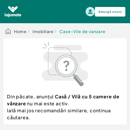
Adaugă anunț
Alege categoria
Home
Imobiliare
Case-Vile de vanzare
Auto, moto si ambarcatiuni
Toate Anunturile
Auto, moto si ambarcatiuni
Imobiliare
Autoturisme
Electronice si electrocasnice
Anvelope si Jante
Casa si gradina
Alege dupa sezon
Piese auto
Scutere - ATV - UTV
Din păcate, anunțul
Casă / Vilă cu 5 camere de
Mama si copilul
Autoutilitare
vânzare
nu mai este activ.
Moda si frumusete
Ambarcatiuni
Iată mai jos recomandări similare, continua
Sport, timp liber, arta
căutarea.
Camioane - Rulote - Remorci
Agro si Industrie
Motociclete