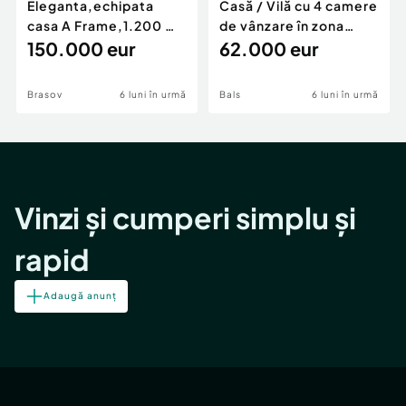
Eleganta,echipata
Casă / Vilă cu 4 camere
casa A Frame,1.200 mp
de vânzare în zona
teren,deschidere Pia
150.000 eur
Periferie
62.000 eur
Brasov
6 luni în urmă
Bals
6 luni în urmă
Vinzi și cumperi simplu și
rapid
Adaugă anunț