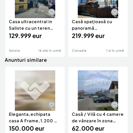
Casa ultracentral in
Casă spațioasă cu
Saliste cu un teren
panoramă
generos de 1757 mp
129.999 eur
superbă+garsonieră
219.999 eur
separ...
Saliste
16 zile în urmă
Cisnadie
1 zi în urmă
Anunturi similare
Eleganta,echipata
Casă / Vilă cu 4 camere
casa A Frame,1.200 mp
de vânzare în zona
teren,deschidere Pia
150.000 eur
Periferie
62.000 eur