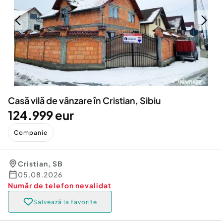
Locuri de munca
Utilaje agricole si industriale
Servicii
Piese auto si accesorii
Animale de companie
Dacia Duster
Afaceri și echipamente profesionale
Inchiriere Bunuri si Vehicule
Casă vilă de vânzare în Cristian, Sibiu
124.999 eur
Companie
Cristian
,
SB
05.08.2026
Număr de telefon
nevalidat
Salvează la favorite