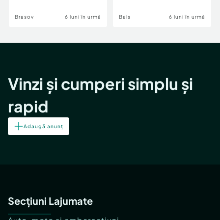
Brasov
6 luni în urmă
Bals
6 luni în urmă
Vinzi și cumperi simplu și
rapid
Adaugă anunț
Secțiuni Lajumate