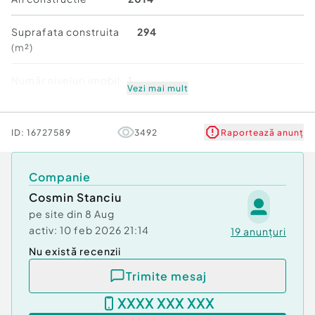
Balcon
Suprafata construita
294
(m²)
1 spațiu tehnic
Număr niveluri imobil
1
1 spațiu de depozitare (pentru scule, mașină de
Vezi mai mult
tuns iarba etc.)
Stare
Nouă
ID:
16727589
3492
Raportează anunț
???? Dotări și utilități:
Ferestre și uși cu tâmplărie REHAU, cu izolație
Companie
termică și fonică superioară
Cosmin Stanciu
Apă și canalizare racordate
pe site din
8 Aug
activ:
10 feb 2026 21:14
19
anunțuri
Contor de gaz montat pe gard
Nu există recenzii
Curent electric disponibil în fața porții
Trimite mesaj
XXXX XXX XXX
Gard din zidărie cu fundație de beton