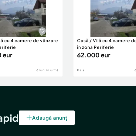
ilă cu 4 camere de vânzare
Casă / Vilă cu 4 camere d
eriferie
în zona Periferie
 eur
62.000 eur
6 luni în urmă
Bals
rapid
Adaugă anunț