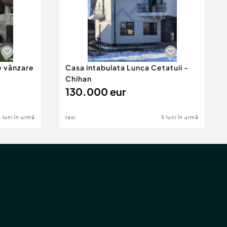
e vânzare
Casa intabulata Lunca Cetatuii -
Chihan
130.000 eur
6 luni în urmă
Iasi
5 luni în urmă