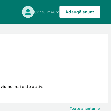
Adaugă anunț
Contul meu
ivic
nu mai este activ.
Toate anunturile