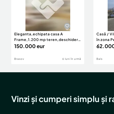
Eleganta,echipata casa A
Casă / V
Frame,1.200 mp teren,deschidere
în zona P
Pia
150.000 eur
62.000
Brasov
6 luni în urmă
Bals
Vinzi și cumperi simplu și 