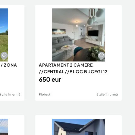
// ZONA
APARTAMENT 2 CAMERE
//CENTRAL//BLOC BUCEGI 12
650 eur
5 zile în urmă
Ploiesti
8 zile în urmă