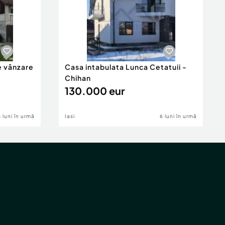
e vânzare
Casa intabulata Lunca Cetatuii -
Chihan
130.000 eur
6 luni în urmă
Iasi
6 luni în urmă