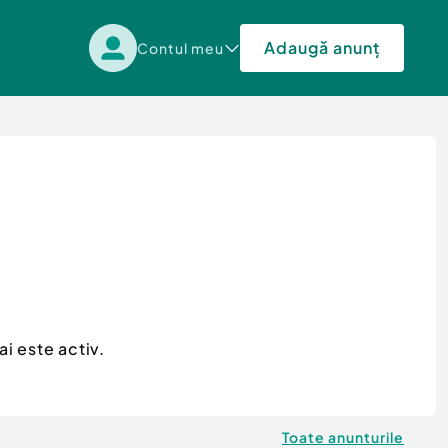
Adaugă anunț
Contul meu
i este activ.
Toate anunturile