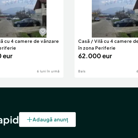
ilă cu 4 camere de vânzare
Casă / Vilă cu 4 camere d
eriferie
în zona Periferie
 eur
62.000 eur
6 luni în urmă
Bals
rapid
Adaugă anunț