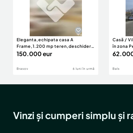
Eleganta,echipata casa A
Casă / V
Frame,1.200 mp teren,deschidere
în zona P
Pia
150.000 eur
62.000
Brasov
6 luni în urmă
Bals
Vinzi și cumperi simplu și 