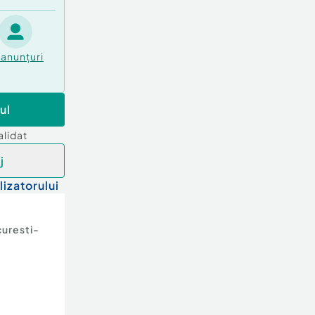
anunțuri
ul
alidat
j
lizatorului
uresti-