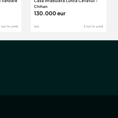
e vânzare
Casa intabulata Lunca Cetatuii -
Chihan
130.000 eur
6 luni în urmă
Iasi
5 luni în urmă