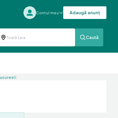
Adaugă anunț
Contul meu
Caută
Bucuresti