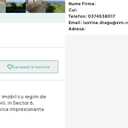
Nume Firma:
Cui:
Telefon:
0374538017
Email:
iustina.dragu@svn.r
Adresa:
Salvează la favorite
imobil cu regim de
i, in Sector 6,
amica impresionanta