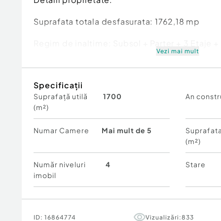
Suprafata totala desfasurata: 1762,18 mp
Regim de inaltime: Subsol + Parter + 3 Etaje 
Vezi mai mult
Teren aferent: 1608 mp, compus din doua lot
Specificații
Suprafata construita: 1800 mp
Suprafață utilă
1700
An constr
(m²)
Tip strazi: Asfaltate
Aceasta proprietate reprezinta o oportunitate 
Numar Camere
Mai mult de 5
Suprafata
avand potential pentru diverse functiuni, conf
(m²)
urbanism emis. Pozitionarea sa deosebita, pe m
ideala pentru dezvoltari rezidentiale, turistice
Număr niveluri
4
Stare
imobil
Pret de vanzare: 1.200.000 EUR
Pentru mai multe informatii sau pentru program
rugam sa ne contactati. ...
ID:
16864774
Vizualizări:
833