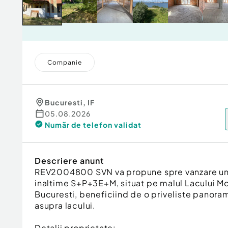
Companie
Bucuresti
,
IF
05.08.2026
Număr de telefon
validat
Descriere anunt
REV2004800 SVN va propune spre vanzare un 
inaltime S+P+3E+M, situat pe malul Lacului Mori
Bucuresti, beneficiind de o priveliste panor
asupra lacului.
Detalii proprietate: