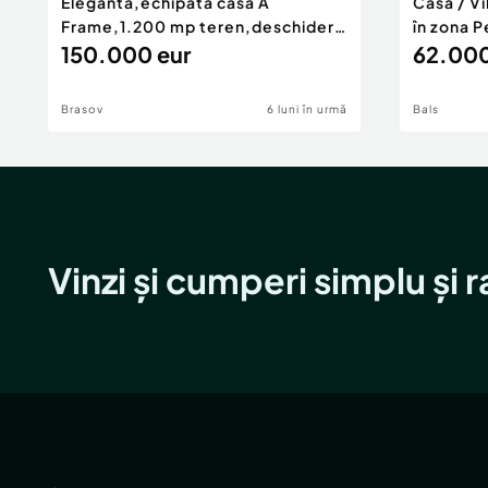
Eleganta,echipata casa A
Casă / V
Frame,1.200 mp teren,deschidere
în zona P
Pia
150.000 eur
62.000
Brasov
6 luni în urmă
Bals
Vinzi și cumperi simplu și 