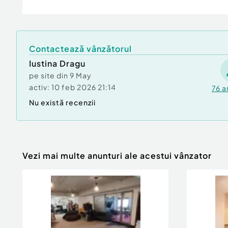
Număr niveluri imobil:
4
Număr Băi:
1
Comision cumpărător:
3%
Contactează vânzătorul
Posibilitate parcare: Da
Curent
Iustina Dragu
Apă
pe site din
9 May
Canalizare
activ:
10 feb 2026 21:14
76
a
Gaz
Nu există recenzii
Vezi mai multe anunturi ale acestui vânzator