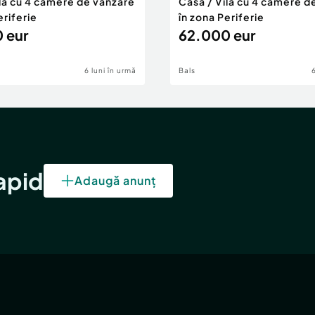
ilă cu 4 camere de vânzare
Casă / Vilă cu 4 camere d
eriferie
în zona Periferie
 eur
62.000 eur
6 luni în urmă
Bals
rapid
Adaugă anunț