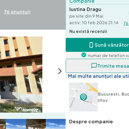
Companie
Iustina Dragu
76
anunțuri
pe site din
9 Mai
activ:
10 feb 2026 21:14
76
Nu există recenzii
Sună vânzător
numar de telefon
v
Trimite mesa
Mai multe anunțuri ale uti
Bucuresti
,
Buc
Ilfov
Despre companie