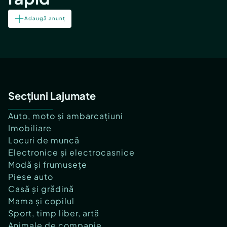
Adaugă anunț
Secțiuni Lajumate
Auto, moto și ambarcațiuni
Imobiliare
Locuri de muncă
Electronice și electrocasnice
Modă și frumusețe
Piese auto
Casă și grădină
Mama și copilul
Sport, timp liber, artă
Animale de companie