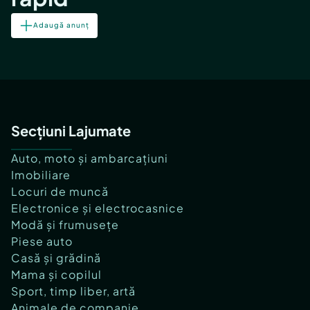
Adaugă anunț
Secțiuni Lajumate
Auto, moto și ambarcațiuni
Imobiliare
Locuri de muncă
Electronice și electrocasnice
Modă și frumusețe
Piese auto
Casă și grădină
Mama și copilul
Sport, timp liber, artă
Animale de companie