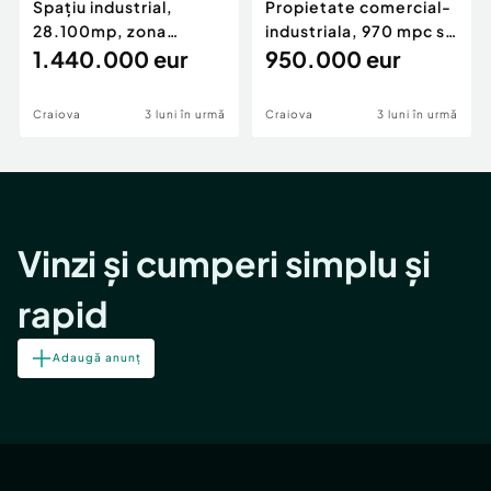
Spațiu industrial,
Propietate comercial-
28.100mp, zona
industriala, 970 mpc si
Bucovăț
1.440.000 eur
3150 mp teren c
950.000 eur
Craiova
3 luni în urmă
Craiova
3 luni în urmă
Vinzi și cumperi simplu și
rapid
Adaugă anunț