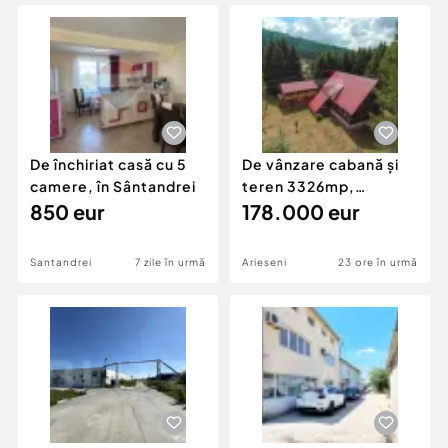
Locuri de munca
Utilaje agricole si industriale
Servicii
Piese auto si accesorii
Animale de companie
Dacia Duster
Afaceri și echipamente profesionale
Inchiriere Bunuri si Vehicule
De închiriat casă cu 5
De vânzare cabană și
camere, în Sântandrei
teren 3326mp,
850 eur
Arieșeni-Oportunit...
178.000 eur
Santandrei
7 zile în urmă
Arieseni
23 ore în urmă