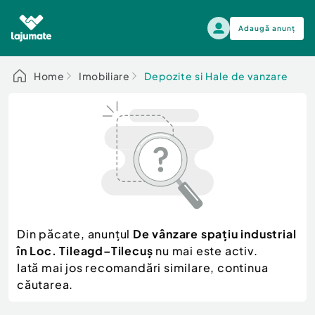
Adaugă anunț
Alege categoria
Home
Imobiliare
Depozite si Hale de vanzare
Auto, moto si ambarcatiuni
Toate Anunturile
Auto, moto si ambarcatiuni
Imobiliare
Autoturisme
Electronice si electrocasnice
Anvelope si Jante
Casa si gradina
Alege dupa sezon
Piese auto
Scutere - ATV - UTV
Din păcate, anunțul
De vânzare spațiu industrial
Mama si copilul
Autoutilitare
în Loc. Tileagd–Tilecuș
nu mai este activ.
Moda si frumusete
Ambarcatiuni
Iată mai jos recomandări similare, continua
Sport, timp liber, arta
căutarea.
Camioane - Rulote - Remorci
Agro si Industrie
Motociclete