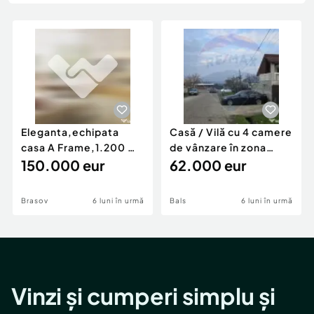
Locuri de munca
Utilaje agricole si industriale
Servicii
Piese auto si accesorii
Animale de companie
Dacia Duster
Afaceri și echipamente profesionale
Inchiriere Bunuri si Vehicule
Eleganta,echipata
Casă / Vilă cu 4 camere
casa A Frame,1.200 mp
de vânzare în zona
teren,deschidere Pia
150.000 eur
Periferie
62.000 eur
Brasov
6 luni în urmă
Bals
6 luni în urmă
Vinzi și cumperi simplu și