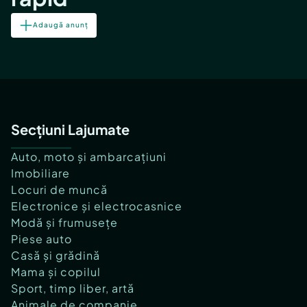
Adaugă anunț
Secțiuni Lajumate
Auto, moto și ambarcațiuni
Imobiliare
Locuri de muncă
Electronice și electrocasnice
Modă și frumusețe
Piese auto
Casă și grădină
Mama și copilul
Sport, timp liber, artă
Animale de companie