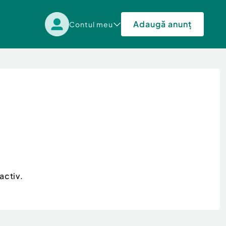
Adaugă anunț
Contul meu
activ.