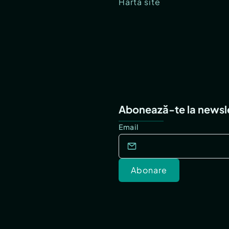
Hartă site
Abonează-te la newsl
Email
Abonare