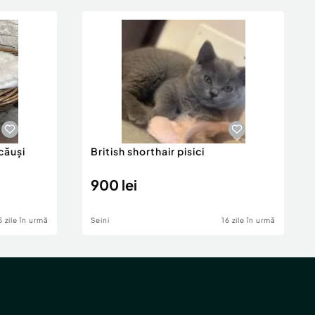
ucăuși
British shorthair pisici
900 lei
5 zile în urmă
Seini
16 zile în urmă