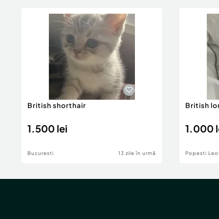
British shorthair
British l
1.500 lei
1.000 l
Bucuresti
13 zile în urmă
Popesti Leo