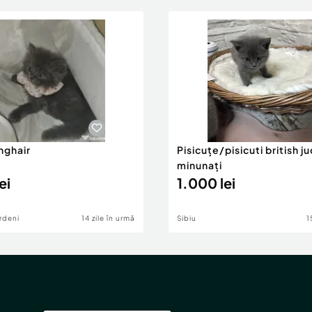
onghair
Pisicuțe/pisicuti british j
minunați
ei
1.000 lei
rdeni
14 zile în urmă
Sibiu
1