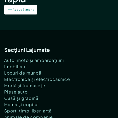
Adaugă anunț
Secțiuni Lajumate
Auto, moto și ambarcațiuni
Imobiliare
Locuri de muncă
Electronice și electrocasnice
Modă și frumusețe
Piese auto
Casă și grădină
Mama și copilul
Sport, timp liber, artă
Animale de companie