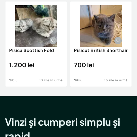
Locuri de munca
Utilaje agricole si industriale
Servicii
Piese auto si accesorii
Animale de companie
Dacia Duster
Afaceri și echipamente profesionale
Inchiriere Bunuri si Vehicule
Pisica Scottish Fold
Pisicut British Shorthair
1.200 lei
700 lei
Sibiu
13 zile în urmă
Sibiu
15 zile în urmă
Vinzi și cumperi simplu și
rapid