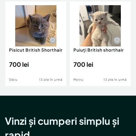
Locuri de munca
Utilaje agricole si industriale
Servicii
Piese auto si accesorii
Animale de companie
Dacia Duster
Afaceri și echipamente profesionale
Inchiriere Bunuri si Vehicule
Pisicut British Shorthair
Puiuți British shorthair
700 lei
700 lei
Sibiu
13 zile în urmă
Motru
13 zile în urmă
Vinzi și cumperi simplu și
rapid