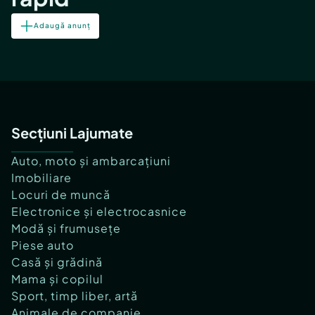
Adaugă anunț
Secțiuni Lajumate
Auto, moto și ambarcațiuni
Imobiliare
Locuri de muncă
Electronice și electrocasnice
Modă și frumusețe
Piese auto
Casă și grădină
Mama și copilul
Sport, timp liber, artă
Animale de companie