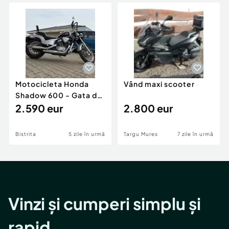
Locuri de munca
Utilaje agricole si industriale
Servicii
Piese auto si accesorii
Animale de companie
Dacia Duster
Afaceri și echipamente profesionale
Inchiriere Bunuri si Vehicule
Motocicleta Honda
Vând maxi scooter
Shadow 600 - Gata de
sezon
2.590 eur
2.800 eur
Bistrita
5 zile în urmă
Targu Mures
7 zile în urmă
Vinzi și cumperi simplu și
rapid