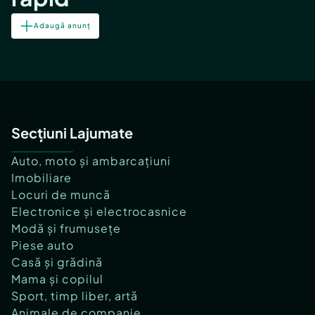
Adaugă anunț
Secțiuni Lajumate
Auto, moto și ambarcațiuni
Imobiliare
Locuri de muncă
Electronice și electrocasnice
Modă și frumusețe
Piese auto
Casă și grădină
Mama și copilul
Sport, timp liber, artă
Animale de companie