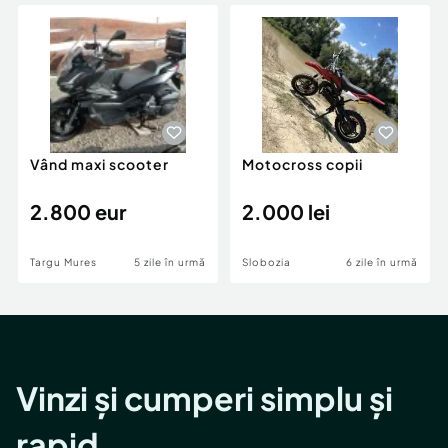
Locuri de munca
Utilaje agricole si industriale
Servicii
Piese auto si accesorii
Animale de companie
Dacia Duster
Afaceri și echipamente profesionale
Inchiriere Bunuri si Vehicule
Vând maxi scooter
Motocross copii
2.800 eur
2.000 lei
Targu Mures
5 zile în urmă
Slobozia
6 zile în urmă
Vinzi și cumperi simplu și
rapid