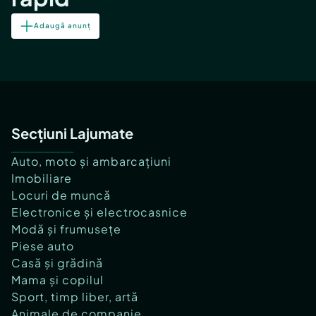
Adaugă anunț
Secțiuni Lajumate
Auto, moto și ambarcațiuni
Imobiliare
Locuri de muncă
Electronice și electrocasnice
Modă și frumusețe
Piese auto
Casă și grădină
Mama și copilul
Sport, timp liber, artă
Animale de companie